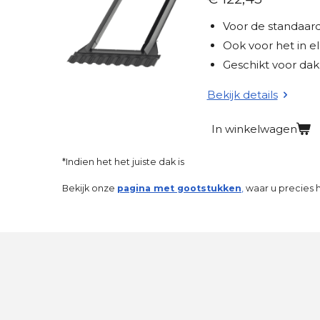
t
Voor de standaar
e
Ook voor het in el
r
Geschikt voor dak
r
e
Bekijk details
n
In winkelwagen
*Indien het het juiste dak is
Bekijk onze
pagina met gootstukken
,
waar u precies h