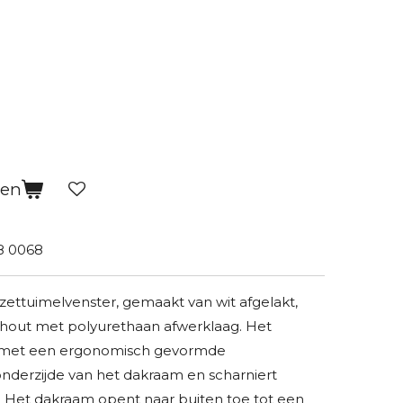
gen
8 0068
ttuimelvenster, gemaakt van wit afgelakt,
hout met polyurethaan afwerklaag. Het
met een ergonomisch gevormde
nderzijde van het dakraam en scharniert
. Het dakraam opent naar buiten toe tot een