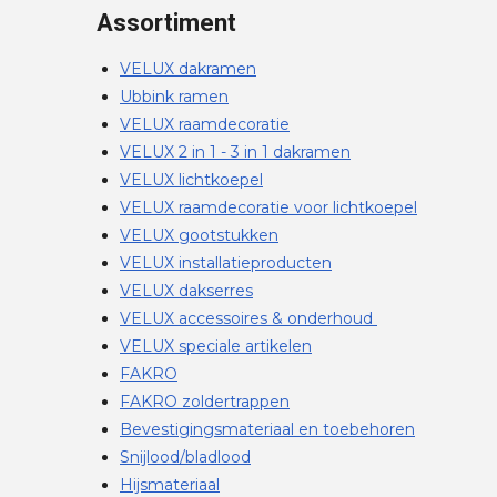
Assortiment
VELUX dakramen
Ubbink ramen
VELUX raamdecoratie
VELUX 2 in 1 - 3 in 1 dakramen
VELUX lichtkoepel
VELUX raamdecoratie voor lichtkoepel
VELUX gootstukken
VELUX installatieproducten
VELUX dakserres
VELUX accessoires & onderhoud
VELUX speciale artikelen
FAKRO
FAKRO zoldertrappen
Bevestigingsmateriaal en toebehoren
Snijlood/bladlood
Hijsmateriaal