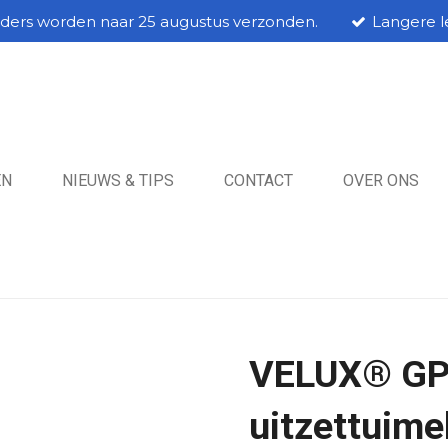
rders worden naar 25 augustus verzonden.
Langere le
EN
NIEUWS & TIPS
CONTACT
OVER ONS
VELUX® GP
uitzettuime