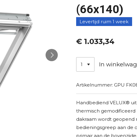
(66x140)
Levertijd ruim 1 week
€ 1.033,34
In winkelwa
Artikelnummer:
GPU FK0
Handbediend VELUX® uitze
thermisch gemodificeerd 
dakraam wordt geopend 
bedieningsgreep aan de o
primair aan de bovenzijde