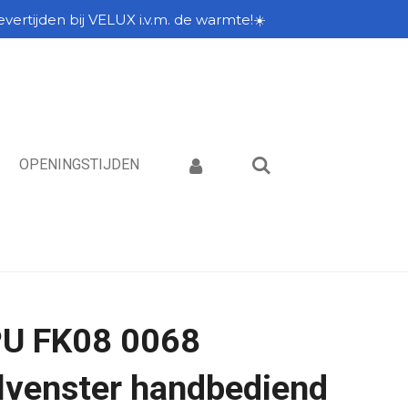
vertijden bij VELUX i.v.m. de warmte!☀️
OPENINGSTIJDEN
U FK08 0068
lvenster handbediend