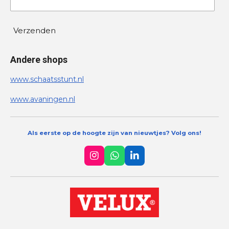
Verzenden
Andere shops
www.schaatsstunt.nl
www.avaningen.nl
Als eerste op de hoogte zijn van nieuwtjes? Volg ons!
I
W
L
n
h
i
s
a
n
t
t
k
a
s
e
g
A
d
r
p
I
a
p
n