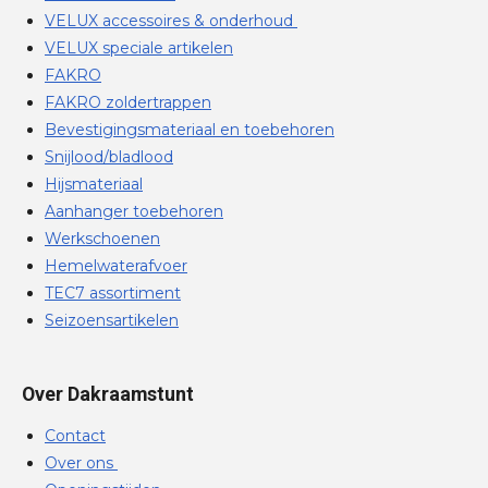
VELUX accessoires & onderhoud
VELUX speciale artikelen
FAKRO
FAKRO zoldertrappen
Bevestigingsmateriaal en toebehoren
Snijlood/bladlood
Hijsmateriaal
Aanhanger toebehoren
Werkschoenen
Hemelwaterafvoer
TEC7 assortiment
Seizoensartikelen
Over Dakraamstunt
Contact
Over ons