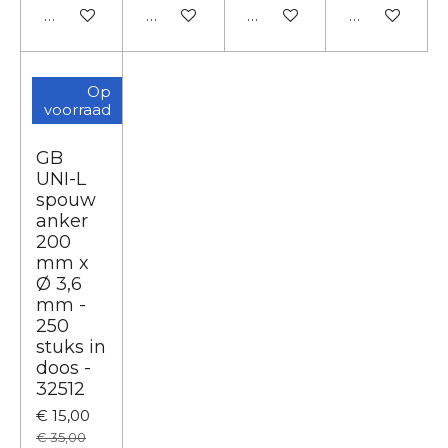
In winkelwagen
In winkelwagen
In winkelwagen
In winkelwa
Op
voorraad
GB
UNI-L
spouw
anker
200
mm x
Ø 3,6
mm -
250
stuks in
doos -
32512
€ 15,00
€ 35,00