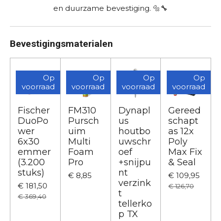
en
duurzame
bevestiging. 🔩🔧
Bevestigingsmaterialen
Op
Op
Op
Op
voorraad
voorraad
voorraad
voorraad
Fischer
FM310
Dynapl
Gereed
DuoPo
Pursch
us
schapt
wer
uim
houtbo
as 12x
6x30
Multi
uwschr
Poly
emmer
Foam
oef
Max Fix
(3.200
Pro
+snijpu
& Seal
stuks)
nt
€ 8,85
€ 109,95
verzink
€ 181,50
€ 126,70
t
€ 369,40
tellerko
p TX