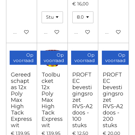
€ 16,00
In winkelwagen
In winkelwagen
In winkelwagen
In winkelwa
Op
Op
Op
Op
voorraad
voorraad
voorraad
voorraad
Gereed
Toolbu
PROFT
PROFT
schapt
cket
EC
EC
as 12x
12x
bevesti
bevesti
Poly
Poly
gingsro
gingsro
Max
Max
zet
zet
High
High
RVS-A2
RVS-A2
Tack
Tack
doos -
doos -
Express
Express
100
200
wit
wit
stuks
stuks
€ 139,95
€ 139,95
€ 12,50
€ 20,00