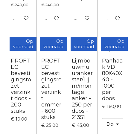
€ 240,00
€ 240,00
In winkelwagen
In winkelwagen
In winkelwagen
In winkelwa
Op
Op
Op
Op
voorraad
voorraad
voorraad
voorraad
PROFT
PROFT
Lijmbo
Panhaa
EC
EC
uwmu
k VD
bevesti
bevesti
uranker
80X40X
gingsro
gingsro
star/Lij
40 -
zet
zet
m/mon
1000
verzink
verzink
tage
per
t doos -
t
anker -
doos
200
emmer
250 per
€ 160,00
stuks
- 600
doos -
stuks
21351
€ 10,00
€ 25,00
€ 45,00