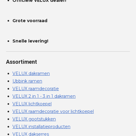
Officiële VELUX dealer!
Grote voorraad
Snelle levering!
Assortiment
VELUX dakramen
Ubbink ramen
VELUX raamdecoratie
VELUX 2 in 1 - 3 in 1 dakramen
VELUX lichtkoepel
VELUX raamdecoratie voor lichtkoepel
VELUX gootstukken
VELUX installatieproducten
VELUX dakserres