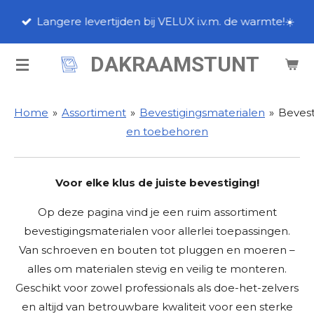
Ga
Langere levertijden bij VELUX i.v.m. de warmte!☀️
direct
naar
DAKRAAMSTUNT
de
hoofdinhoud
Home
»
Assortiment
»
Bevestigingsmaterialen
»
Bevest
en toebehoren
Voor
elke
klus
de
juiste
bevestiging!
Op
deze
pagina
vind
je
een
ruim
assortiment
bevestigingsmaterialen
voor
allerlei
toepassingen.
Van
schroeven
en
bouten
tot
pluggen
en
moeren –
alles
om
materialen
stevig
en
veilig
te
monteren.
Geschikt
voor
zowel
professionals
als
doe-
het-
zelvers
en
altijd
van
betrouwbare
kwaliteit
voor
een
sterke