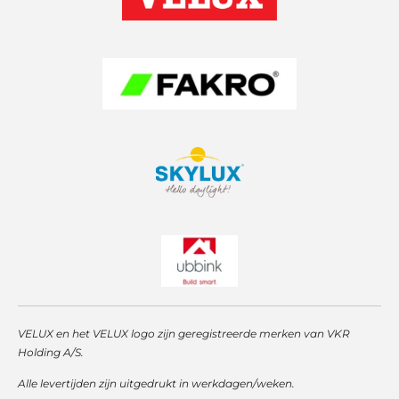
r
p
I
a
p
n
m
VELUX en het VELUX logo zijn geregistreerde merken van VKR
Holding A/S.
Alle levertijden zijn uitgedrukt in werkdagen/weken.