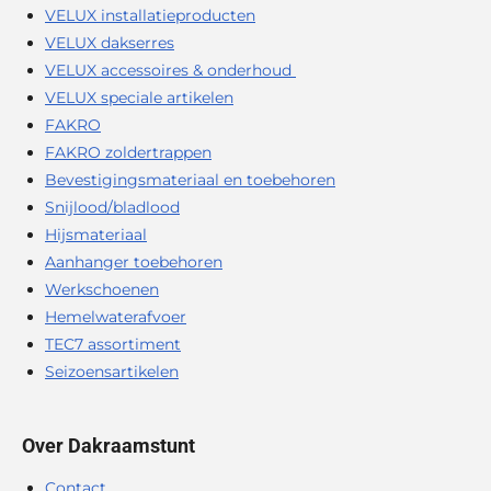
VELUX installatieproducten
VELUX dakserres
VELUX accessoires & onderhoud
VELUX speciale artikelen
FAKRO
FAKRO zoldertrappen
Bevestigingsmateriaal en toebehoren
Snijlood/bladlood
Hijsmateriaal
Aanhanger toebehoren
Werkschoenen
Hemelwaterafvoer
TEC7 assortiment
Seizoensartikelen
Over Dakraamstunt
Contact