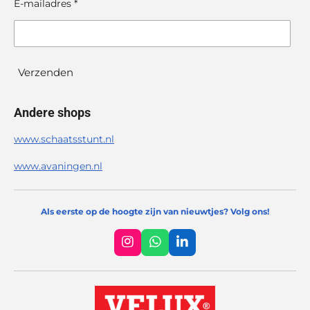
E-mailadres *
Verzenden
Andere shops
www.schaatsstunt.nl
www.avaningen.nl
Als eerste op de hoogte zijn van nieuwtjes? Volg ons!
I
W
L
n
h
i
s
a
n
t
t
k
a
s
e
g
A
d