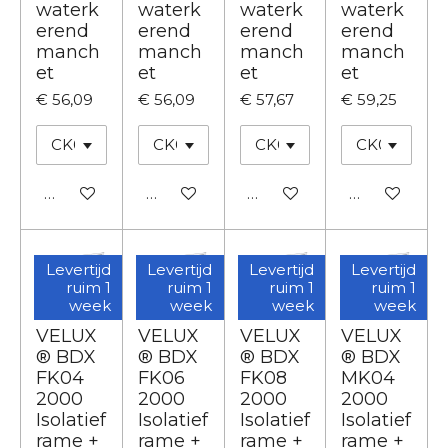
waterk
waterk
waterk
waterk
erend
erend
erend
erend
manch
manch
manch
manch
et
et
et
et
€ 56,09
€ 56,09
€ 57,67
€ 59,25
In winkelwagen
In winkelwagen
In winkelwagen
In winkelwa
Levertijd
Levertijd
Levertijd
Levertijd
ruim 1
ruim 1
ruim 1
ruim 1
week
week
week
week
VELUX
VELUX
VELUX
VELUX
® BDX
® BDX
® BDX
® BDX
FK04
FK06
FK08
MK04
2000
2000
2000
2000
Isolatief
Isolatief
Isolatief
Isolatief
rame +
rame +
rame +
rame +