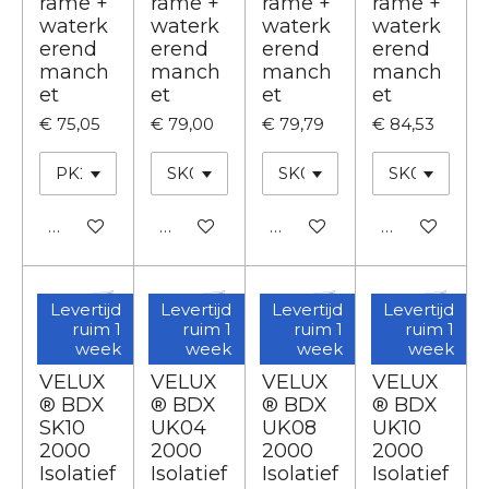
rame +
rame +
rame +
rame +
waterk
waterk
waterk
waterk
erend
erend
erend
erend
manch
manch
manch
manch
et
et
et
et
€ 75,05
€ 79,00
€ 79,79
€ 84,53
In winkelwagen
In winkelwagen
In winkelwagen
In winkelwa
Levertijd
Levertijd
Levertijd
Levertijd
ruim 1
ruim 1
ruim 1
ruim 1
week
week
week
week
VELUX
VELUX
VELUX
VELUX
® BDX
® BDX
® BDX
® BDX
SK10
UK04
UK08
UK10
2000
2000
2000
2000
Isolatief
Isolatief
Isolatief
Isolatief