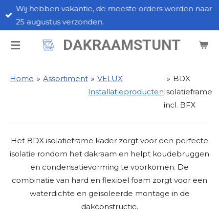
Wij hebben vakantie, de meeste orders worden naar
Ga
25 augustus verzonden.
direct
naar
DAKRAAMSTUNT
de
hoofdinhoud
Home
»
Assortiment
»
VELUX
»
BDX
Installatieproducten
Isolatieframe
incl. BFX
Het BDX isolatieframe kader zorgt voor een perfecte
isolatie rondom het dakraam en helpt koudebruggen
en condensatievorming te voorkomen. De
combinatie van hard en flexibel foam zorgt voor een
waterdichte en geïsoleerde montage in de
dakconstructie.