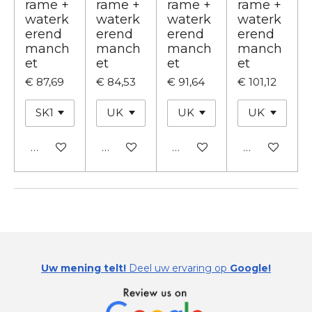
rame +
rame +
rame +
rame +
waterk
waterk
waterk
waterk
erend
erend
erend
erend
manch
manch
manch
manch
et
et
et
et
€ 87,69
€ 84,53
€ 91,64
€ 101,12
In winkelwagen
In winkelwagen
In winkelwagen
In winkelwa
Uw mening telt!
Deel uw ervaring op
Google!