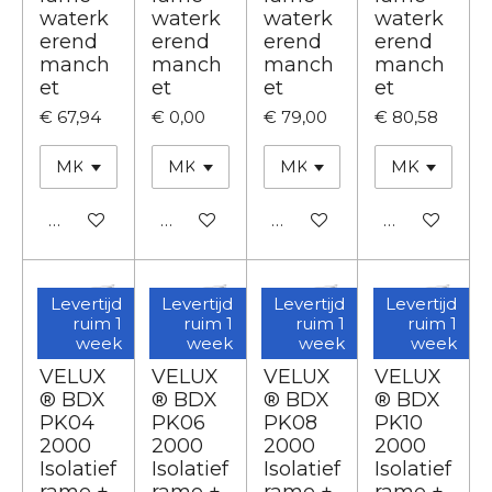
waterk
waterk
waterk
waterk
erend
erend
erend
erend
manch
manch
manch
manch
et
et
et
et
€ 67,94
€ 0,00
€ 79,00
€ 80,58
In winkelwagen
Houd mij op de hoogte
In winkelwagen
In winkelwa
Levertijd
Levertijd
Levertijd
Levertijd
ruim 1
ruim 1
ruim 1
ruim 1
week
week
week
week
VELUX
VELUX
VELUX
VELUX
® BDX
® BDX
® BDX
® BDX
PK04
PK06
PK08
PK10
2000
2000
2000
2000
Isolatief
Isolatief
Isolatief
Isolatief
rame +
rame +
rame +
rame +