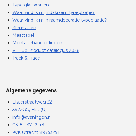
Type glassoorten
Waar vind ik mijn dakraam typeplaatje?
Waar vind ik mijn raamdecoratie typeplaatje?
Kleurstalen
Maattabel
Montagehandleidingen
VELUX Product catalogus 2026
Track & Trace
Algemene gegevens
Elsterstraatweg 32
3922GG, Elst (U)
info@avaningen.nl
0318 - 47 12 48
KvK Utrecht 89753291