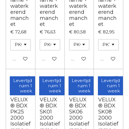
waterk
waterk
waterk
waterk
erend
erend
erend
erend
manch
manch
manch
manch
et
et
et
et
€ 72,68
€ 76,63
€ 80,58
€ 82,95
In winkelwagen
In winkelwagen
In winkelwagen
In winkelwa
Levertijd
Levertijd
Levertijd
Levertijd
ruim 1
ruim 1
ruim 1
ruim 1
week
week
week
week
VELUX
VELUX
VELUX
VELUX
® BDX
® BDX
® BDX
® BDX
PK25
SK01
SK06
SK08
2000
2000
2000
2000
Isolatief
Isolatief
Isolatief
Isolatief