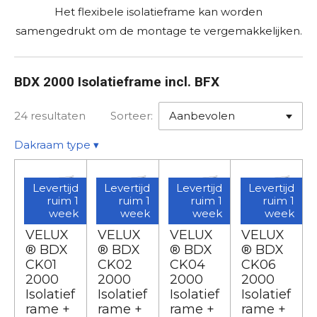
Het flexibele isolatieframe kan worden
samengedrukt om de montage te vergemakkelijken.
BDX 2000 Isolatieframe incl. BFX
24 resultaten
Sorteer:
Dakraam type
▾
Levertijd
Levertijd
Levertijd
Levertijd
ruim 1
ruim 1
ruim 1
ruim 1
week
week
week
week
VELUX
VELUX
VELUX
VELUX
® BDX
® BDX
® BDX
® BDX
CK01
CK02
CK04
CK06
2000
2000
2000
2000
Isolatief
Isolatief
Isolatief
Isolatief
rame +
rame +
rame +
rame +