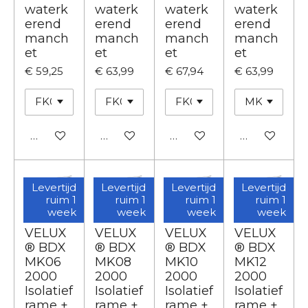
waterk
waterk
waterk
waterk
erend
erend
erend
erend
manch
manch
manch
manch
et
et
et
et
€ 59,25
€ 63,99
€ 67,94
€ 63,99
In winkelwagen
In winkelwagen
In winkelwagen
In winkelwa
Levertijd
Levertijd
Levertijd
Levertijd
ruim 1
ruim 1
ruim 1
ruim 1
week
week
week
week
VELUX
VELUX
VELUX
VELUX
® BDX
® BDX
® BDX
® BDX
MK06
MK08
MK10
MK12
2000
2000
2000
2000
Isolatief
Isolatief
Isolatief
Isolatief
rame +
rame +
rame +
rame +