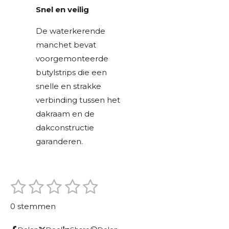
Snel en veilig
De waterkerende
manchet bevat
voorgemonteerde
butylstrips die een
snelle en strakke
verbinding tussen het
dakraam en de
dakconstructie
garanderen.
1
2
3
4
5
S
R
t
s
s
s
s
s
a
e
0 stemmen
m
t
t
t
t
t
t
m
i