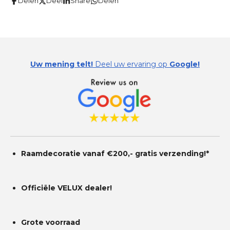
Delen
Deel
Share
Delen
e
e
e
e
e
e
n
n
r
r
r
r
r
g
r
r
r
r
:
e
e
e
e
0
Uw mening telt!
Deel uw ervaring op
Google!
s
n
n
n
n
t
e
r
r
e
n
Raamdecoratie vanaf €200,- gratis
verzending!*
Officiële VELUX dealer!
Grote voorraad