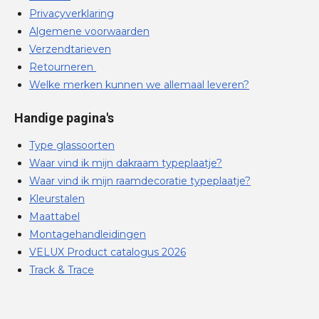
Privacyverklaring
Algemene voorwaarden
Verzendtarieven
Retourneren
Welke merken kunnen we allemaal leveren?
Handige pagina's
Type glassoorten
Waar vind ik mijn dakraam typeplaatje?
Waar vind ik mijn raamdecoratie typeplaatje?
Kleurstalen
Maattabel
Montagehandleidingen
VELUX Product catalogus 2026
Track & Trace