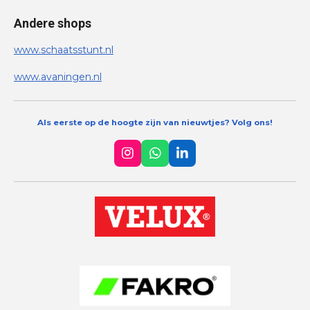
Andere shops
www.schaatsstunt.nl
www.avaningen.nl
Als eerste op de hoogte zijn van nieuwtjes? Volg ons!
I
W
L
n
h
i
s
a
n
t
t
k
a
s
e
g
A
d
r
p
I
a
p
n
m