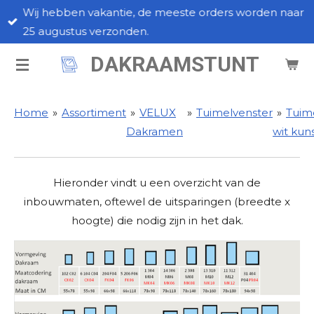
Wij hebben vakantie, de meeste orders worden naar
Ga
25 augustus verzonden.
direct
naar
DAKRAAMSTUNT
de
hoofdinhoud
Home
»
Assortiment
»
VELUX
»
Tuimelvenster
»
Tuim
Dakramen
wit kun
Hieronder vindt u een overzicht van de
inbouwmaten, oftewel de uitsparingen (breedte x
hoogte) die nodig zijn in het dak.