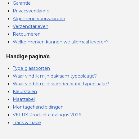
Garantie
Privacyverklaring
Algemene voorwaarden
Verzendtarieven
Retourneren
Welke merken kunnen we allemaal leveren?
Handige pagina's
Type glassoorten
Waar vind ik mijn dakraam typeplaatje?
Waar vind ik mijn raamdecoratie typeplaatje?
Kleurstalen
Maattabel
Montagehandleidingen
VELUX Product catalogus 2026
Track & Trace