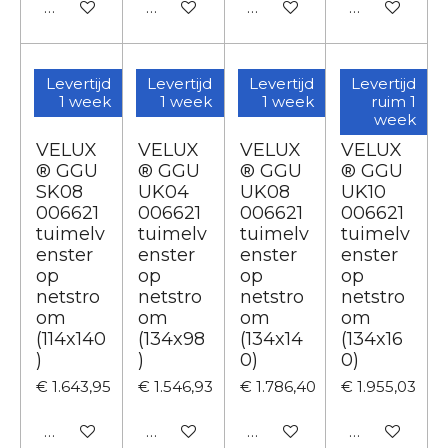
In winkelwagen
In winkelwagen
In winkelwagen
In winkelwa
Levertijd
Levertijd
Levertijd
Levertijd
1 week
1 week
1 week
ruim 1
week
VELUX
VELUX
VELUX
VELUX
® GGU
® GGU
® GGU
® GGU
SK08
UK04
UK08
UK10
006621
006621
006621
006621
tuimelv
tuimelv
tuimelv
tuimelv
enster
enster
enster
enster
op
op
op
op
netstro
netstro
netstro
netstro
om
om
om
om
(114x140
(134x98
(134x14
(134x16
)
)
0)
0)
€ 1.643,95
€ 1.546,93
€ 1.786,40
€ 1.955,03
In winkelwagen
In winkelwagen
In winkelwagen
In winkelwa