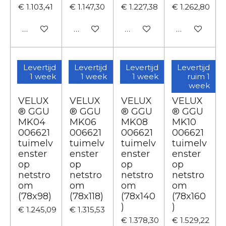
€ 1.103,41
€ 1.147,30
€ 1.227,38
€ 1.262,80
In winkelwagen
In winkelwagen
In winkelwagen
In winkelwa
Levertijd
Levertijd
Levertijd
Levertijd
1 week
1 week
1 week
ruim 1
week
VELUX
VELUX
VELUX
VELUX
® GGU
® GGU
® GGU
® GGU
MK04
MK06
MK08
MK10
006621
006621
006621
006621
tuimelv
tuimelv
tuimelv
tuimelv
enster
enster
enster
enster
op
op
op
op
netstro
netstro
netstro
netstro
om
om
om
om
(78x98)
(78x118)
(78x140
(78x160
)
)
€ 1.245,09
€ 1.315,53
€ 1.378,30
€ 1.529,22