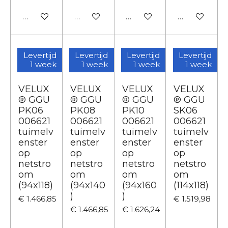
In winkelwagen
In winkelwagen
In winkelwagen
In winkelwa
Levertijd
Levertijd
Levertijd
Levertijd
1 week
1 week
1 week
1 week
VELUX
VELUX
VELUX
VELUX
® GGU
® GGU
® GGU
® GGU
PK06
PK08
PK10
SK06
006621
006621
006621
006621
tuimelv
tuimelv
tuimelv
tuimelv
enster
enster
enster
enster
op
op
op
op
netstro
netstro
netstro
netstro
om
om
om
om
(94x118)
(94x140
(94x160
(114x118)
)
)
€ 1.466,85
€ 1.519,98
€ 1.466,85
€ 1.626,24