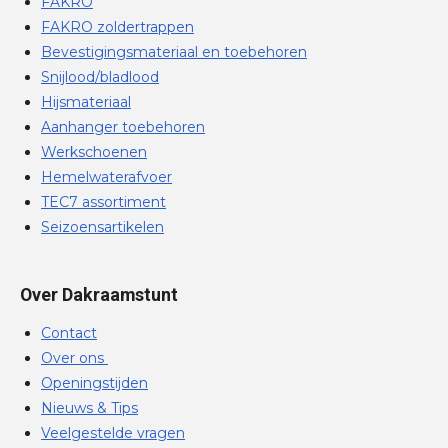
FAKRO
FAKRO zoldertrappen
Bevestigingsmateriaal en toebehoren
Snijlood/bladlood
Hijsmateriaal
Aanhanger toebehoren
Werkschoenen
Hemelwaterafvoer
TEC7 assortiment
Seizoensartikelen
Over Dakraamstunt
Contact
Over ons
Openingstijden
Nieuws & Tips
Veelgestelde vragen