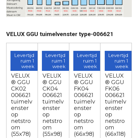
VELUX GGU tuimelvenster type-006621
Levertijd
Levertijd
Levertijd
Levertijd
ruim 1
ruim 1
ruim 1
ruim 1
week
week
week
week
VELUX
VELUX
VELUX
VELUX
® GGU
® GGU
® GGU
® GGU
CK02
CK04
FK04
FK06
006621
006621
006621
006621
tuimelv
tuimelv
tuimelv
tuimelv
enster
enster
enster
enster
op
op
op
op
netstro
netstro
netstro
netstro
om
om
om
om
(55x78)
(55x98)
(66x98)
(66x118)