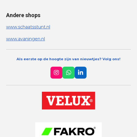
Andere shops
www.schaatsstunt.nl
www.avaningen.nl
Als eerste op de hoogte zijn van nieuwtjes? Volg ons!
I
W
L
n
h
i
s
a
n
t
t
k
a
s
e
g
A
d
r
p
I
a
p
n
m