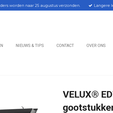
rders worden naar 25 augustus verzonden.
Langere le
EN
NIEUWS & TIPS
CONTACT
OVER ONS
VELUX® ED
gootstukken