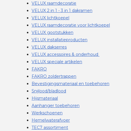
VELUX raamdecoratie
VELUX 2 in 1 - 3 in 1 dakramen
VELUX lichtkoepel
VELUX raamdecoratie voor lichtkoepel
VELUX gootstukken
VELUX installatieproducten
VELUX dakserres
VELUX accessoires & onderhoud
VELUX speciale artikelen
FAKRO
FAKRO zoldertrappen
Bevestigingsmateriaal en toebehoren
Snijlood/bladlood
Hijsmateriaal
Aanhanger toebehoren
Werkschoenen
Hemelwaterafvoer
TEC7 assortiment