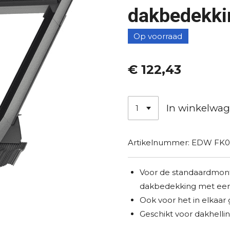
dakbedekki
Op voorraad
€ 122,43
In winkelwa
Artikelnummer:
EDW FK0
Voor de standaardmont
dakbedekking met een 
Ook voor het in elkaar g
Geschikt voor dakhellin