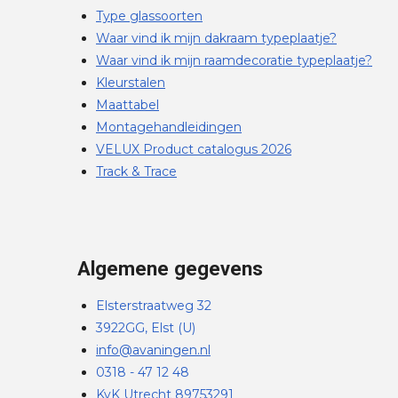
Type glassoorten
Waar vind ik mijn dakraam typeplaatje?
Waar vind ik mijn raamdecoratie typeplaatje?
Kleurstalen
Maattabel
Montagehandleidingen
VELUX Product catalogus 2026
Track & Trace
Algemene gegevens
Elsterstraatweg 32
3922GG, Elst (U)
info@avaningen.nl
0318 - 47 12 48
KvK Utrecht 89753291