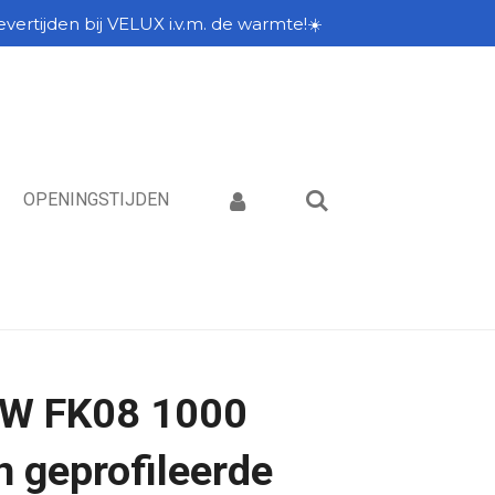
vertijden bij VELUX i.v.m. de warmte!☀️
OPENINGSTIJDEN
W FK08 1000
 geprofileerde