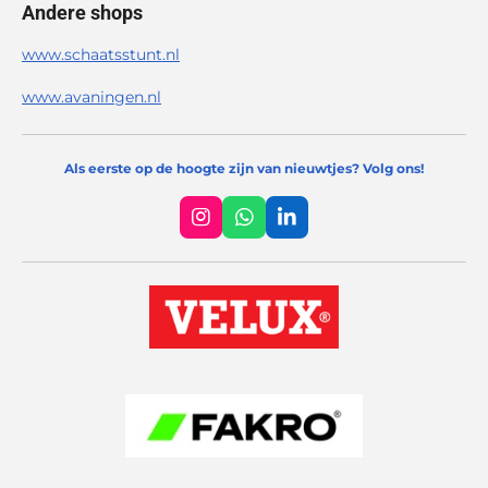
Andere shops
www.schaatsstunt.nl
www.avaningen.nl
Als eerste op de hoogte zijn van nieuwtjes? Volg ons!
I
W
L
n
h
i
s
a
n
t
t
k
a
s
e
g
A
d
r
p
I
a
p
n
m