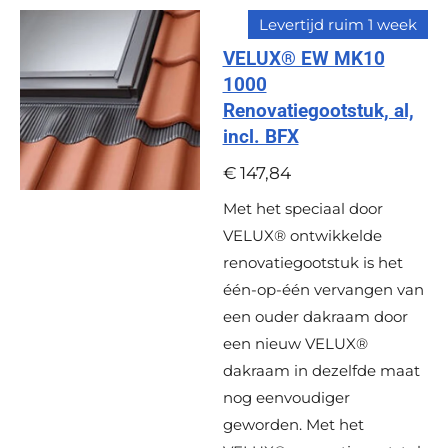
Levertijd ruim 1 week
VELUX® EW MK10
1000
Renovatiegootstuk, al,
incl. BFX
€ 147,84
Met het speciaal door
VELUX® ontwikkelde
renovatiegootstuk is het
één-op-één vervangen van
een ouder dakraam door
een nieuw VELUX®
dakraam in dezelfde maat
nog eenvoudiger
geworden. Met het