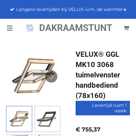
Ga
Langere levertijden bij VELUX i.v.m. de warmte!☀️
direct
naar
DAKRAAMSTUNT
de
hoofdinhoud
VELUX® GGL
MK10 3068
tuimelvenster
handbediend
(78x160)
Levertijd ruim 1
week
€ 755,37