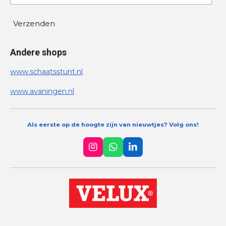
Verzenden
Andere shops
www.schaatsstunt.nl
www.avaningen.nl
Als eerste op de hoogte zijn van nieuwtjes? Volg ons!
I
W
L
n
h
i
s
a
n
t
t
k
a
s
e
g
A
d
r
p
I
a
p
n
m