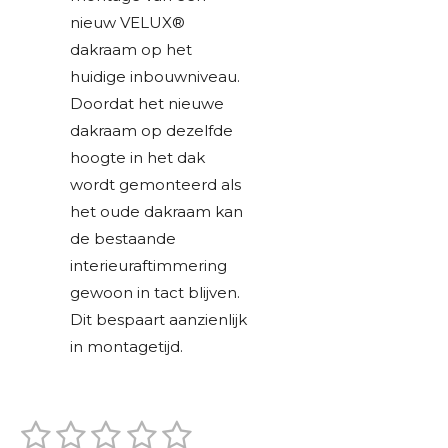
nieuw VELUX®
dakraam op het
huidige inbouwniveau.
Doordat het nieuwe
dakraam op dezelfde
hoogte in het dak
wordt gemonteerd als
het oude dakraam kan
de bestaande
interieuraftimmering
gewoon in tact blijven.
Dit bespaart aanzienlijk
in montagetijd.
1
2
3
4
5
S
R
t