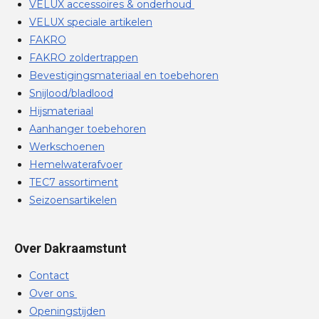
VELUX accessoires & onderhoud
VELUX speciale artikelen
FAKRO
FAKRO zoldertrappen
Bevestigingsmateriaal en toebehoren
Snijlood/bladlood
Hijsmateriaal
Aanhanger toebehoren
Werkschoenen
Hemelwaterafvoer
TEC7 assortiment
Seizoensartikelen
Over Dakraamstunt
Contact
Over ons
Openingstijden