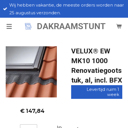
Wij hebben vakantie, de meeste orders worden naar
Ga
25 augustus verzonden.
direct
naar
DAKRAAMSTUNT
de
hoofdinhoud
VELUX® EW
MK10 1000
Renovatiegoots
tuk, al, incl. BFX
Levertijd ruim 1
week
€ 147,84
In