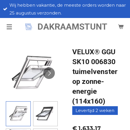
Wij hebben vakantie, de meeste orders worden naar
Ga
25 augustus verzonden.
direct
naar
DAKRAAMSTUNT
de
hoofdinhoud
VELUX® GGU
SK10 006830
tuimelvenster
op zonne-
energie
(114x160)
Levertijd 2 weken
€ 1.633,17