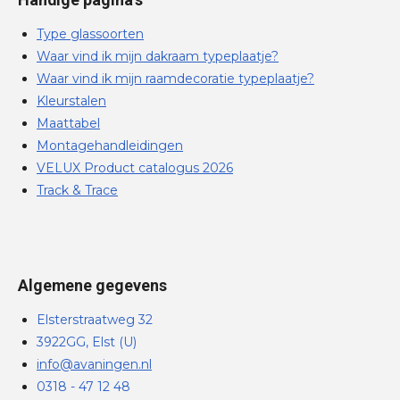
Type glassoorten
Waar vind ik mijn dakraam typeplaatje?
Waar vind ik mijn raamdecoratie typeplaatje?
Kleurstalen
Maattabel
Montagehandleidingen
VELUX Product catalogus 2026
Track & Trace
Algemene gegevens
Elsterstraatweg 32
3922GG, Elst (U)
info@avaningen.nl
0318 - 47 12 48