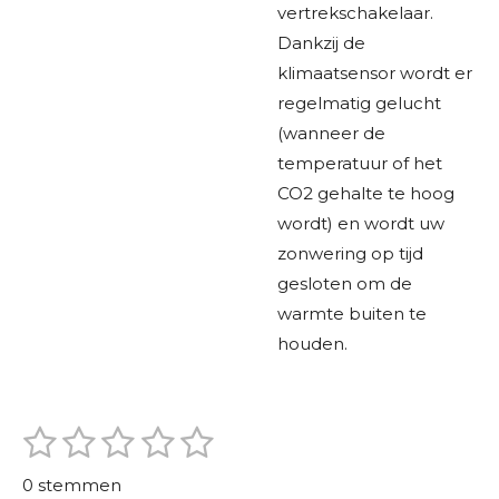
vertrekschakelaar.
Dankzij de
klimaatsensor wordt er
regelmatig gelucht
(wanneer de
temperatuur of het
CO2 gehalte te hoog
wordt) en wordt uw
zonwering op tijd
gesloten om de
warmte buiten te
houden.
1
2
3
4
5
S
R
t
s
s
s
s
s
a
e
0 stemmen
m