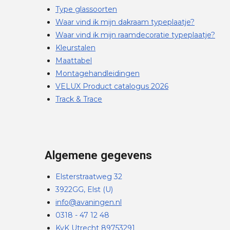
Type glassoorten
Waar vind ik mijn dakraam typeplaatje?
Waar vind ik mijn raamdecoratie typeplaatje?
Kleurstalen
Maattabel
Montagehandleidingen
VELUX Product catalogus 2026
Track & Trace
Algemene gegevens
Elsterstraatweg 32
3922GG, Elst (U)
info@avaningen.nl
0318 - 47 12 48
KvK Utrecht 89753291