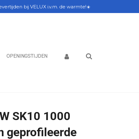
vertijden bij VELUX i.v.m. de warmte!☀️
OPENINGSTIJDEN
W SK10 1000
 geprofileerde