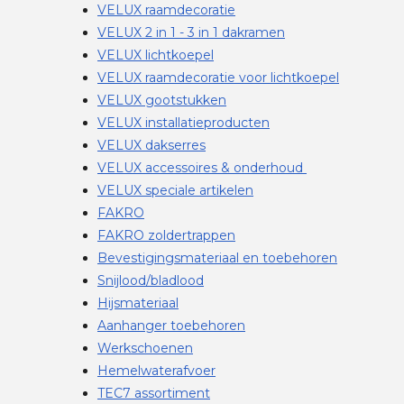
VELUX raamdecoratie
VELUX 2 in 1 - 3 in 1 dakramen
VELUX lichtkoepel
VELUX raamdecoratie voor lichtkoepel
VELUX gootstukken
VELUX installatieproducten
VELUX dakserres
VELUX accessoires & onderhoud
VELUX speciale artikelen
FAKRO
FAKRO zoldertrappen
Bevestigingsmateriaal en toebehoren
Snijlood/bladlood
Hijsmateriaal
Aanhanger toebehoren
Werkschoenen
Hemelwaterafvoer
TEC7 assortiment