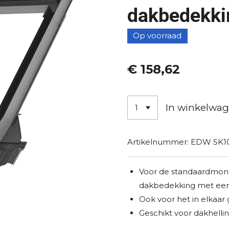
dakbedekki
Op voorraad
€ 158,62
In winkelwa
Artikelnummer:
EDW SK10
Voor de standaardmont
dakbedekking met een 
Ook voor het in elkaar g
Geschikt voor dakhellin