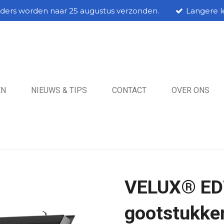
rders worden naar 25 augustus verzonden.
Langere le
EN
NIEUWS & TIPS
CONTACT
OVER ONS
VELUX® ED
gootstukken