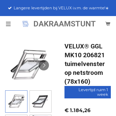
Ga
Langere levertijden bij VELUX i.v.m. de warmte!☀️
direct
naar
DAKRAAMSTUNT
de
hoofdinhoud
VELUX® GGL
MK10 206821
tuimelvenster
op netstroom
(78x160)
Levertijd ruim 1
week
€ 1.184,26