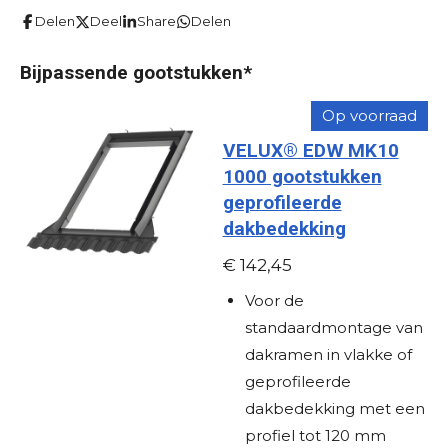
t
t
t
t
t
m
i
Delen
Deel
Share
Delen
e
e
e
e
e
e
n
n
r
r
r
r
r
g
Bijpassende gootstukken*
r
r
r
r
:
Op voorraad
e
e
e
e
0
VELUX® EDW MK10
s
n
n
n
n
1000 gootstukken
t
geprofileerde
e
dakbedekking
r
r
€ 142,45
e
Voor de
n
standaardmontage van
dakramen in vlakke of
geprofileerde
dakbedekking met een
profiel tot 120 mm