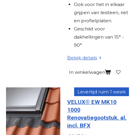
Ook voor het in elkaar
grijpen van leisteen, riet
en profielplaten.
Geschikt voor
dakhellingen van 15° -
90°
Bekijk details
In winkelwagen
Levertijd ruim 1 week
VELUX® EW MK10
1000
Renovatiegootstuk, al,
incl. BFX