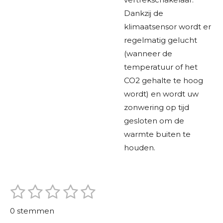
Dankzij de
klimaatsensor wordt er
regelmatig gelucht
(wanneer de
temperatuur of het
CO2 gehalte te hoog
wordt) en wordt uw
zonwering op tijd
gesloten om de
warmte buiten te
houden.
1
2
3
4
5
S
R
t
s
s
s
s
s
a
e
0 stemmen
m
t