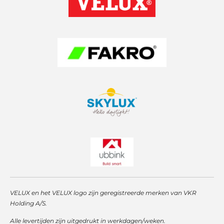
g
A
d
r
p
I
a
p
n
m
VELUX en het VELUX logo zijn geregistreerde merken van VKR
Holding A/S.
Alle levertijden zijn uitgedrukt in werkdagen/weken.