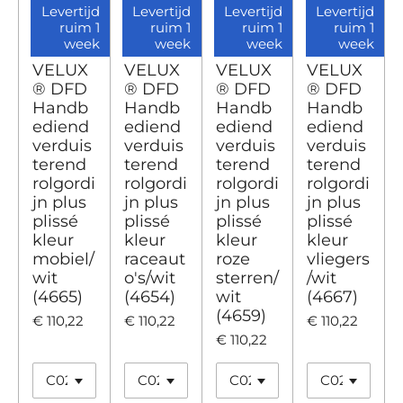
Levertijd
Levertijd
Levertijd
Levertijd
ruim 1
ruim 1
ruim 1
ruim 1
week
week
week
week
VELUX
VELUX
VELUX
VELUX
® DFD
® DFD
® DFD
® DFD
Handb
Handb
Handb
Handb
ediend
ediend
ediend
ediend
verduis
verduis
verduis
verduis
terend
terend
terend
terend
rolgordi
rolgordi
rolgordi
rolgordi
jn plus
jn plus
jn plus
jn plus
plissé
plissé
plissé
plissé
kleur
kleur
kleur
kleur
mobiel/
raceaut
roze
vliegers
wit
o's/wit
sterren/
/wit
(4665)
(4654)
wit
(4667)
(4659)
€ 110,22
€ 110,22
€ 110,22
€ 110,22