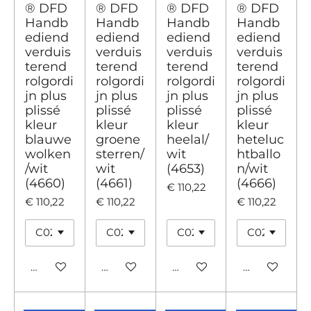
® DFD
® DFD
® DFD
® DFD
Handb
Handb
Handb
Handb
ediend
ediend
ediend
ediend
verduis
verduis
verduis
verduis
terend
terend
terend
terend
rolgordi
rolgordi
rolgordi
rolgordi
jn plus
jn plus
jn plus
jn plus
plissé
plissé
plissé
plissé
kleur
kleur
kleur
kleur
blauwe
groene
heelal/
heteluc
wolken
sterren/
wit
htballo
/wit
wit
(4653)
n/wit
(4660)
(4661)
(4666)
€ 110,22
€ 110,22
€ 110,22
€ 110,22
Bekijk details
Bekijk details
Bekijk details
Bekijk detail