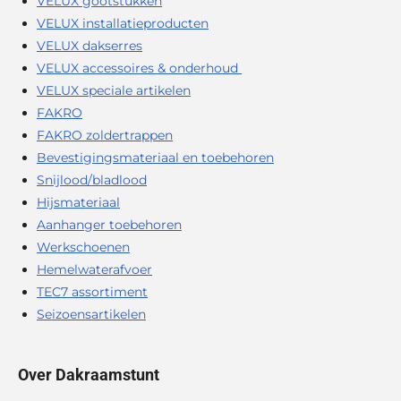
VELUX gootstukken
VELUX installatieproducten
VELUX dakserres
VELUX accessoires & onderhoud
VELUX speciale artikelen
FAKRO
FAKRO zoldertrappen
Bevestigingsmateriaal en toebehoren
Snijlood/bladlood
Hijsmateriaal
Aanhanger toebehoren
Werkschoenen
Hemelwaterafvoer
TEC7 assortiment
Seizoensartikelen
Over Dakraamstunt