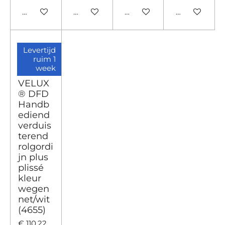
Bekijk details
Bekijk details
Bekijk details
Bekijk detail
Levertijd
ruim 1
week
VELUX
® DFD
Handb
ediend
verduis
terend
rolgordi
jn plus
plissé
kleur
wegen
net/wit
(4655)
€ 110,22