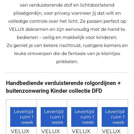
van verduisterende stof en lichtdoorlatend
plisségordijn, voor privacy wanneer jij dat wilt en
volledige controle over het licht. Ze passen perfect op
VELUX dakramen en zijn eenvoudig met de hand te
bedienen – veilig en makkelijk voor kinderen.
Zo geniet je van betere nachtrust, rustigere kamers en
leuke ontwerpen die de fantasie van je kleintjes
prikkelen.
Handbediende verduisterende rolgordijnen +
buitenzonwering Kinder collectie DFD
Levertijd
Levertijd
Levertijd
Levertijd
ruim 1
ruim 1
ruim 1
ruim 1
week
week
week
week
VELUX
VELUX
VELUX
VELUX