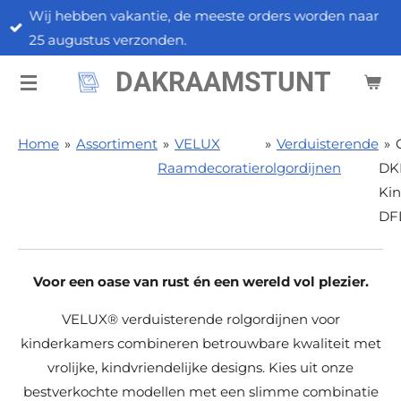
Wij hebben vakantie, de meeste orders worden naar
Ga
25 augustus verzonden.
direct
naar
DAKRAAMSTUNT
de
hoofdinhoud
Home
»
Assortiment
»
VELUX
»
Verduisterende
»
Raamdecoratie
rolgordijnen
DK
Kin
DF
Voor een oase van rust én een wereld vol plezier.
VELUX® verduisterende rolgordijnen voor
kinderkamers combineren betrouwbare kwaliteit met
vrolijke, kindvriendelijke designs. Kies uit onze
bestverkochte modellen met een slimme combinatie