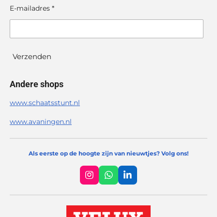
E-mailadres *
Verzenden
Andere shops
www.schaatsstunt.nl
www.avaningen.nl
Als eerste op de hoogte zijn van nieuwtjes? Volg ons!
I
W
L
n
h
i
s
a
n
t
t
k
a
s
e