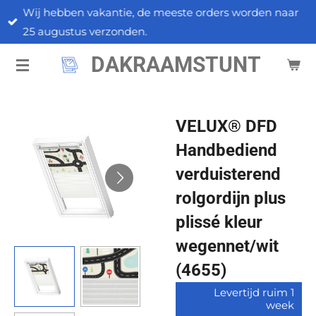
Wij hebben vakantie, de meeste orders worden naar
Ga
25 augustus verzonden.
direct
naar
DAKRAAMSTUNT
de
hoofdinhoud
VELUX® DFD
Handbediend
verduisterend
rolgordijn plus
plissé kleur
wegennet/wit
(4655)
Levertijd ruim 1
week