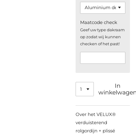
Maatcode check
Geef uw type dakraam
op zodat wij kunnen
checken of het past!
In
winkelwage
Over het VELUX®
verduisterend
rolgordijn + plissé