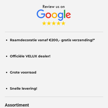
n
n
n
n
t
e
r
r
e
n
Raamdecoratie vanaf €200,- gratis
verzending!*
Officiële VELUX dealer!
Grote voorraad
Snelle levering!
Assortiment