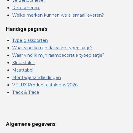
Verzendtarieven
Retourneren
Welke merken kunnen we allemaal leveren?
Handige pagina's
Type glassoorten
Waar vind ik mijn dakraam typeplaatje?
Waar vind ik mijn raamdecoratie typeplaatje?
Kleurstalen
Maattabel
Montagehandleidingen
VELUX Product catalogus 2026
Track & Trace
Algemene gegevens