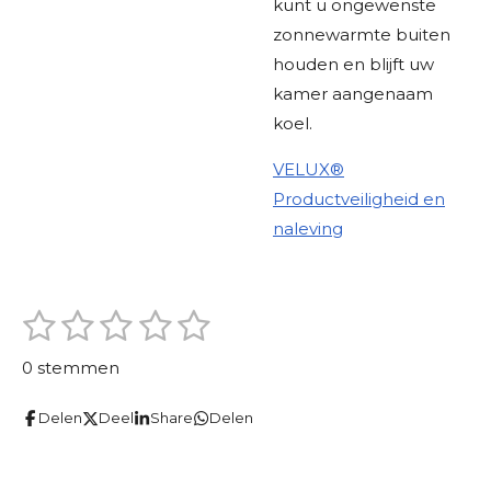
kunt u ongewenste
zonnewarmte buiten
houden en blijft uw
kamer aangenaam
koel.
VELUX®
Productveiligheid en
naleving
1
2
3
4
5
S
R
t
s
s
s
s
s
a
e
0 stemmen
m
t
t
t
t
t
t
m
i
Delen
Deel
Share
Delen
e
e
e
e
e
e
n
n
r
r
r
r
r
g