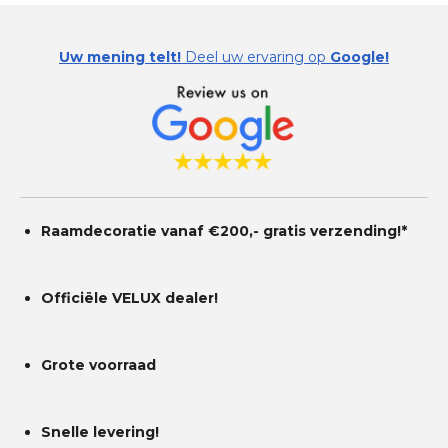
r
r
r
r
:
e
e
e
e
0
Uw mening telt!
Deel uw ervaring op
Google!
s
n
n
n
n
t
e
r
r
e
n
Raamdecoratie vanaf €200,- gratis
verzending!*
Officiële VELUX dealer!
Grote voorraad
Snelle levering!