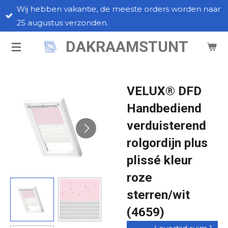
Wij hebben vakantie, de meeste orders worden naar
Ga
25 augustus verzonden.
direct
naar
DAKRAAMSTUNT
de
hoofdinhoud
VELUX® DFD
Handbediend
verduisterend
rolgordijn plus
plissé kleur
roze
sterren/wit
(4659)