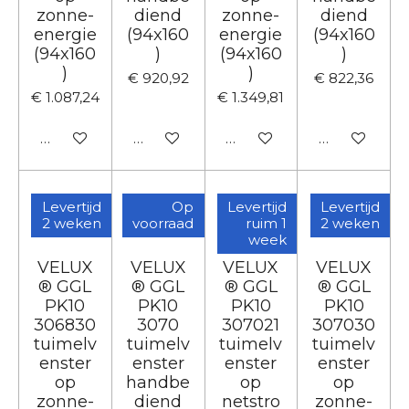
zonne-
diend
zonne-
diend
energie
(94x160
energie
(94x160
(94x160
)
(94x160
)
)
)
€ 920,92
€ 822,36
€ 1.087,24
€ 1.349,81
In winkelwagen
In winkelwagen
In winkelwagen
In winkelwa
Levertijd
Op
Levertijd
Levertijd
2 weken
voorraad
ruim 1
2 weken
week
VELUX
VELUX
VELUX
VELUX
® GGL
® GGL
® GGL
® GGL
PK10
PK10
PK10
PK10
306830
3070
307021
307030
tuimelv
tuimelv
tuimelv
tuimelv
enster
enster
enster
enster
op
handbe
op
op
zonne-
diend
netstro
zonne-