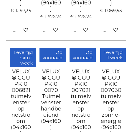
)
(94x160
(94x160
)
)
)
€ 1.197,35
€ 1.069,53
€ 1.626,24
€ 1.626,24
In winkelwagen
In winkelwagen
In winkelwagen
In winkelwa
Levertijd
Op
Op
Levertijd
ruim 1
voorraad
voorraad
1 week
week
VELUX
VELUX
VELUX
VELUX
® GGU
® GGU
® GGU
® GGU
PK10
PK10
PK10
PK10
006821
0070
007021
007030
tuimelv
Tuimel
tuimelv
tuimelv
enster
venster
enster
enster
op
handbe
op
op
netstro
diend
netstro
zonne-
om
(94x160
om
energie
(94x160
)
(94x160
(94x160