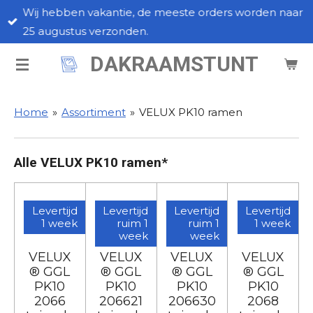
Wij hebben vakantie, de meeste orders worden naar
Ga
25 augustus verzonden.
direct
naar
DAKRAAMSTUNT
de
hoofdinhoud
Home
»
Assortiment
»
VELUX PK10 ramen
Alle VELUX PK10 ramen*
Levertijd
Levertijd
Levertijd
Levertijd
1 week
ruim 1
ruim 1
1 week
week
week
VELUX
VELUX
VELUX
VELUX
® GGL
® GGL
® GGL
® GGL
PK10
PK10
PK10
PK10
2066
206621
206630
2068