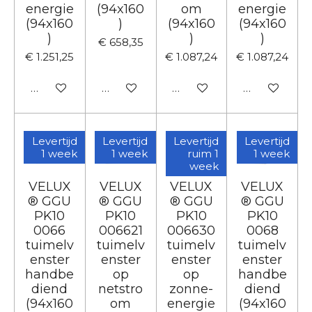
energie
(94x160
om
energie
(94x160
)
(94x160
(94x160
)
)
)
€ 658,35
€ 1.251,25
€ 1.087,24
€ 1.087,24
In winkelwagen
In winkelwagen
In winkelwagen
In winkelwa
Levertijd
Levertijd
Levertijd
Levertijd
1 week
1 week
ruim 1
1 week
week
VELUX
VELUX
VELUX
VELUX
® GGU
® GGU
® GGU
® GGU
PK10
PK10
PK10
PK10
0066
006621
006630
0068
tuimelv
tuimelv
tuimelv
tuimelv
enster
enster
enster
enster
handbe
op
op
handbe
diend
netstro
zonne-
diend
(94x160
om
energie
(94x160