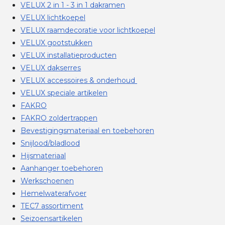
VELUX 2 in 1 - 3 in 1 dakramen
VELUX lichtkoepel
VELUX raamdecoratie voor lichtkoepel
VELUX gootstukken
VELUX installatieproducten
VELUX dakserres
VELUX accessoires & onderhoud
VELUX speciale artikelen
FAKRO
FAKRO zoldertrappen
Bevestigingsmateriaal en toebehoren
Snijlood/bladlood
Hijsmateriaal
Aanhanger toebehoren
Werkschoenen
Hemelwaterafvoer
TEC7 assortiment
Seizoensartikelen