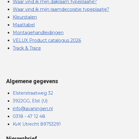
Waar vind ik mijn dakraam typeplaatje?
Waar vind ik mijn raamdecoratie typeplaatje?
Kleurstalen
Maattabel
Montagehandleidingen
VELUX Product catalogus 2026
Track & Trace
Algemene gegevens
Elsterstraatweg 32
3922GG, Elst (U)
info@avaningen.nl
0318 - 47 12 48
KvK Utrecht 89753291
Nieuwsbrief