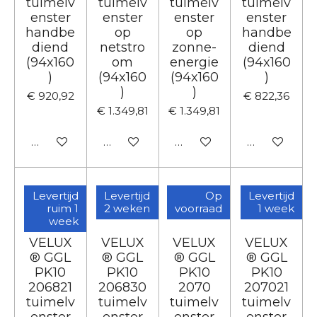
tuimelv
tuimelv
tuimelv
tuimelv
enster
enster
enster
enster
handbe
op
op
handbe
diend
netstro
zonne-
diend
(94x160
om
energie
(94x160
)
(94x160
(94x160
)
)
)
€ 920,92
€ 822,36
€ 1.349,81
€ 1.349,81
In winkelwagen
In winkelwagen
In winkelwagen
In winkelwa
Levertijd
Levertijd
Op
Levertijd
ruim 1
2 weken
voorraad
1 week
week
VELUX
VELUX
VELUX
VELUX
® GGL
® GGL
® GGL
® GGL
PK10
PK10
PK10
PK10
206821
206830
2070
207021
tuimelv
tuimelv
tuimelv
tuimelv
enster
enster
enster
enster