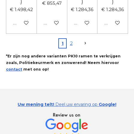
)
)
)
€ 855,47
€ 1.498,42
€ 1.284,36
€ 1.284,36
In winkelwagen
In winkelwagen
In winkelwagen
In winkelwa
1
2
*Er zijn nog andere varianten PK10 ramen te verkrijgen
zoals, Politiekeurmerk en zonwerend! Neem hiervoor
contact
met ons op!
Uw mening telt!
Deel uw ervaring op
Google!