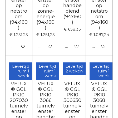
op
op
handbe
op
netstro
zonne-
diend
netstro
om
energie
(94x160
om
(94x160
(94x160
)
(94x160
)
)
)
€ 658,35
€ 1.251,25
€ 1.251,25
€ 1.087,24
In winkelwagen
In winkelwagen
In winkelwagen
In winkelwa
Levertijd
Levertijd
Levertijd
Levertijd
ruim 1
ruim 1
2 weken
ruim 1
week
week
week
VELUX
VELUX
VELUX
VELUX
® GGL
® GGL
® GGL
® GGL
PK10
PK10
PK10
PK10
207030
3066
306630
3068
tuimelv
tuimelv
tuimelv
tuimelv
enster
enster
enster
enster
op
handbe
op
handbe