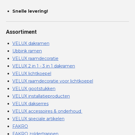
Snelle levering!
Assortiment
VELUX dakramen
Ubbink ramen
VELUX raamdecoratie
VELUX 2 in 1 - 3 in 1 dakramen
VELUX lichtkoepel
VELUX raamdecoratie voor lichtkoepel
VELUX gootstukken
VELUX installatieproducten
VELUX dakserres
VELUX accessoires & onderhoud
VELUX speciale artikelen
FAKRO
FAKRO zoldertrappen