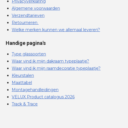
Privacyverklaring
Algemene voorwaarden
Verzendtarieven
Retourneren
Welke merken kunnen we allemaal leveren?
Handige pagina's
Type glassoorten
Waar vind ik mijn dakraam typeplaatje?
Waar vind ik mijn raamdecoratie typeplaatje?
Kleurstalen
Maattabel
Montagehandleidingen
VELUX Product catalogus 2026
Track & Trace