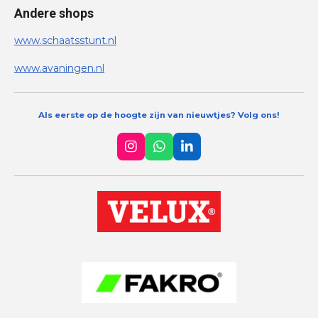
Andere shops
www.schaatsstunt.nl
www.avaningen.nl
Als eerste op de hoogte zijn van nieuwtjes? Volg ons!
I
W
L
n
h
i
s
a
n
t
t
k
a
s
e
g
A
d
r
p
I
a
p
n
m