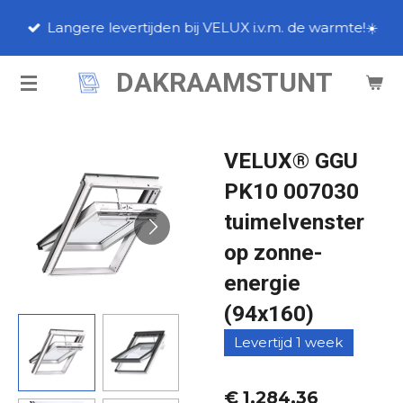
Ga
Langere levertijden bij VELUX i.v.m. de warmte!☀️
direct
naar
DAKRAAMSTUNT
de
hoofdinhoud
VELUX® GGU
PK10 007030
tuimelvenster
op zonne-
energie
(94x160)
Levertijd 1 week
€ 1.284,36