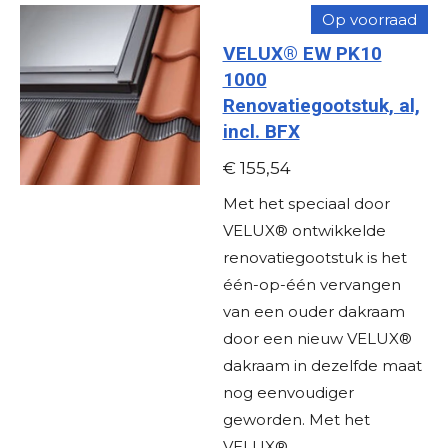
Op voorraad
VELUX® EW PK10
1000
Renovatiegootstuk, al,
incl. BFX
€ 155,54
Met het speciaal door
VELUX® ontwikkelde
renovatiegootstuk is het
één-op-één vervangen
van een ouder dakraam
door een nieuw VELUX®
dakraam in dezelfde maat
nog eenvoudiger
geworden. Met het
VELUX®