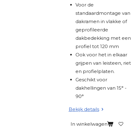
e
Voor de
n
standaardmontage van
dakramen in vlakke of
geprofileerde
dakbedekking met een
profiel tot 120 mm
Ook voor het in elkaar
grijpen van leisteen, riet
en profielplaten.
Geschikt voor
dakhellingen van 15° -
90°
Bekijk details
In winkelwagen