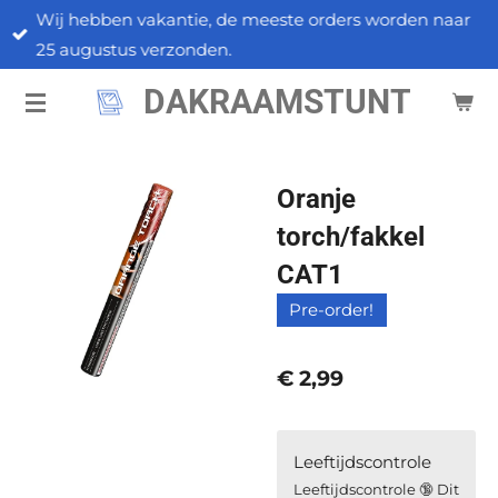
Wij hebben vakantie, de meeste orders worden naar
Ga
25 augustus verzonden.
direct
naar
DAKRAAMSTUNT
de
hoofdinhoud
Oranje
torch/fakkel
CAT1
Pre-order!
€ 2,99
Leeftijdscontrole
Leeftijdscontrole 🔞 Dit