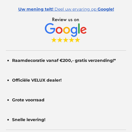
e
e
e
e
5
Uw mening telt!
Deel uw ervaring op
Google!
s
n
n
n
n
t
e
r
r
e
n
Raamdecoratie vanaf €200,- gratis
verzending!*
Officiële VELUX dealer!
Grote voorraad
Snelle levering!