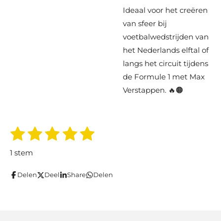
Ideaal voor het creëren
van sfeer bij
voetbalwedstrijden van
het Nederlands elftal of
langs het circuit tijdens
de Formule 1 met Max
Verstappen. 🔥🟠
1
2
3
4
5
S
R
t
s
s
s
s
s
a
e
1 stem
m
t
t
t
t
t
t
m
i
Delen
Deel
Share
Delen
e
e
e
e
e
e
n
n
r
r
r
r
r
g
r
r
r
r
: