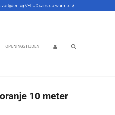
vertijden bij VELUX i.v.m. de warmte!☀️
OPENINGSTIJDEN
 oranje 10 meter