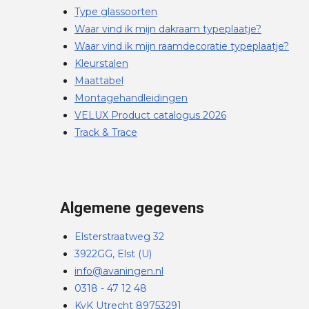
Type glassoorten
Waar vind ik mijn dakraam typeplaatje?
Waar vind ik mijn raamdecoratie typeplaatje?
Kleurstalen
Maattabel
Montagehandleidingen
VELUX Product catalogus 2026
Track & Trace
Algemene gegevens
Elsterstraatweg 32
3922GG, Elst (U)
info@avaningen.nl
0318 - 47 12 48
KvK Utrecht 89753291