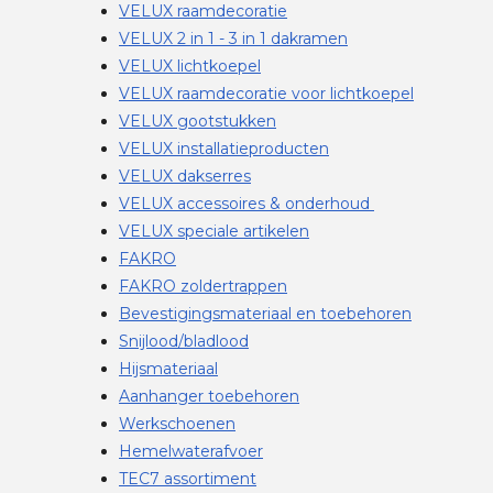
VELUX raamdecoratie
VELUX 2 in 1 - 3 in 1 dakramen
VELUX lichtkoepel
VELUX raamdecoratie voor lichtkoepel
VELUX gootstukken
VELUX installatieproducten
VELUX dakserres
VELUX accessoires & onderhoud
VELUX speciale artikelen
FAKRO
FAKRO zoldertrappen
Bevestigingsmateriaal en toebehoren
Snijlood/bladlood
Hijsmateriaal
Aanhanger toebehoren
Werkschoenen
Hemelwaterafvoer
TEC7 assortiment