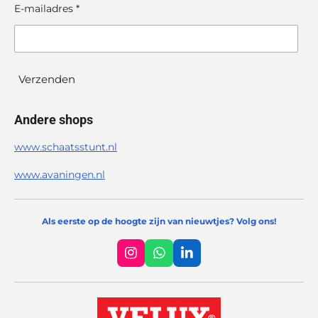
E-mailadres *
Verzenden
Andere shops
www.schaatsstunt.nl
www.avaningen.nl
Als eerste op de hoogte zijn van nieuwtjes? Volg ons!
I
W
L
n
h
i
s
a
n
t
t
k
a
s
e