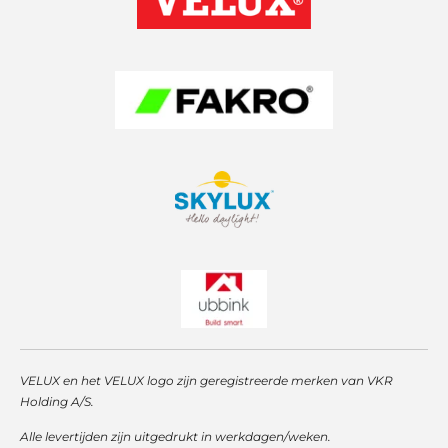
g
A
d
r
p
I
a
p
n
m
VELUX en het VELUX logo zijn geregistreerde merken van VKR
Holding A/S.
Alle levertijden zijn uitgedrukt in werkdagen/weken.