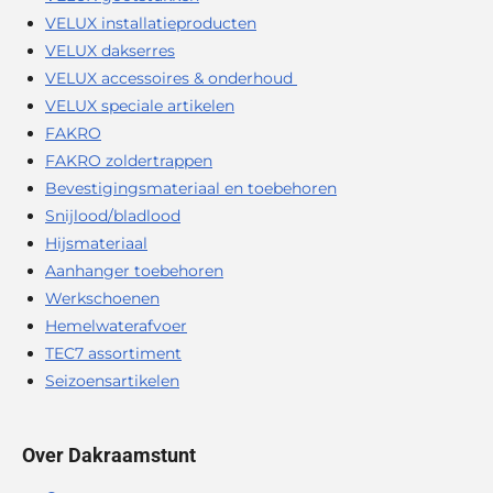
VELUX installatieproducten
VELUX dakserres
VELUX accessoires & onderhoud
VELUX speciale artikelen
FAKRO
FAKRO zoldertrappen
Bevestigingsmateriaal en toebehoren
Snijlood/bladlood
Hijsmateriaal
Aanhanger toebehoren
Werkschoenen
Hemelwaterafvoer
TEC7 assortiment
Seizoensartikelen
Over Dakraamstunt