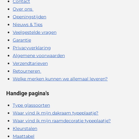
Contact
Over ons
Openingstijden
Nieuws & Tips
Veelgestelde vragen
Garantie
Privacyverklaring
Algemene voorwaarden
Verzendtarieven
Retourneren
Welke merken kunnen we allemaal leveren?
Handige pagina's
Type glassoorten
Waar vind ik mijn dakraam typeplaatje?
Waar vind ik mijn raamdecoratie typeplaatje?
Kleurstalen
Maattabel