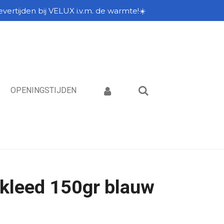
vertijden bij VELUX i.v.m. de warmte!☀️
OPENINGSTIJDEN
kleed 150gr blauw