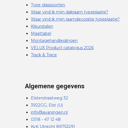
Type glassoorten
Waar vind ik mijn dakraam typeplaatje?
Waar vind ik mijn raamdecoratie typeplaatje?
Kleurstalen
Maattabel
Montagehandleidingen
VELUX Product catalogus 2026
Track & Trace
Algemene gegevens
Elsterstraatweg 32
3922GG, Elst (U)
info@avaningen.nl
0318 - 47 12 48
KvK Utrecht 89753291