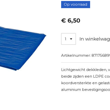
Op voorraad
€ 6,50
In winkelwa
Artikelnummer:
87175689
Lichtgewicht dekkleden, 
beide zijden een LDPE coa
koordversterkte en gela
aluminium bevestigingsoo