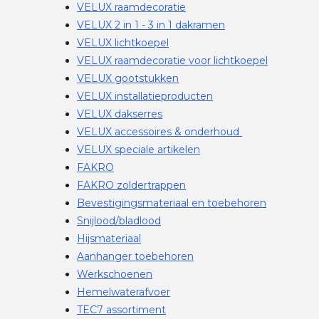
VELUX raamdecoratie
VELUX 2 in 1 - 3 in 1 dakramen
VELUX lichtkoepel
VELUX raamdecoratie voor lichtkoepel
VELUX gootstukken
VELUX installatieproducten
VELUX dakserres
VELUX accessoires & onderhoud
VELUX speciale artikelen
FAKRO
FAKRO zoldertrappen
Bevestigingsmateriaal en toebehoren
Snijlood/bladlood
Hijsmateriaal
Aanhanger toebehoren
Werkschoenen
Hemelwaterafvoer
TEC7 assortiment