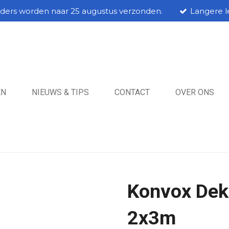
rders worden naar 25 augustus verzonden.
Langere le
EN
NIEUWS & TIPS
CONTACT
OVER ONS
Konvox Dek
2x3m