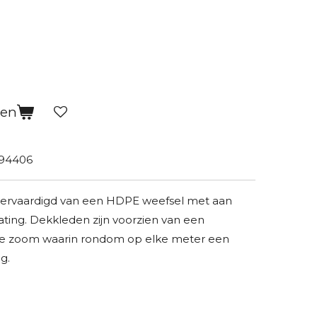
gen
94406
vervaardigd van een HDPE weefsel met aan
ting. Dekkleden zijn voorzien van een
ste zoom waarin rondom op elke meter een
g.