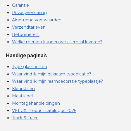
Garantie
Privacyverklaring
Algemene voorwaarden
Verzendtarieven
Retourneren
Welke merken kunnen we allemaal leveren?
Handige pagina's
Type glassoorten
Waar vind ik mijn dakraam typeplaatje?
Waar vind ik mijn raamdecoratie typeplaatje?
Kleurstalen
Maattabel
Montagehandleidingen
VELUX Product catalogus 2026
Track & Trace