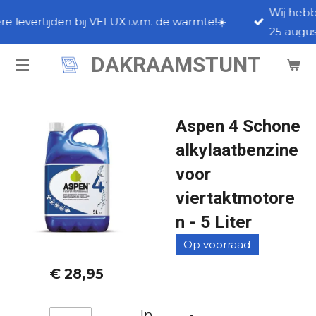
Wij hebben vakantie, de meeste orders worden naar
Ga
25 augustus verzonden.
direct
naar
DAKRAAMSTUNT
de
hoofdinhoud
Aspen 4 Schone
alkylaatbenzine
voor
viertaktmotore
n - 5 Liter
Op voorraad
€ 28,95
In