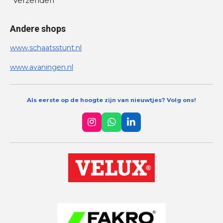
Verzenden
Andere shops
www.schaatsstunt.nl
www.avaningen.nl
Als eerste op de hoogte zijn van nieuwtjes? Volg ons!
I
W
L
n
h
i
s
a
n
t
t
k
a
s
e
g
A
d
r
p
I
a
p
n
m