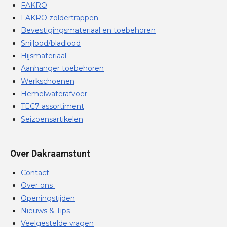
FAKRO
FAKRO zoldertrappen
Bevestigingsmateriaal en toebehoren
Snijlood/bladlood
Hijsmateriaal
Aanhanger toebehoren
Werkschoenen
Hemelwaterafvoer
TEC7 assortiment
Seizoensartikelen
Over Dakraamstunt
Contact
Over ons
Openingstijden
Nieuws & Tips
Veelgestelde vragen