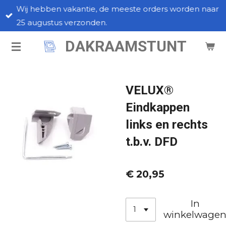
Wij hebben vakantie, de meeste orders worden naar
Ga
25 augustus verzonden.
direct
naar
DAKRAAMSTUNT
de
hoofdinhoud
VELUX®
Eindkappen
links en rechts
t.b.v. DFD
€ 20,95
In
winkelwage