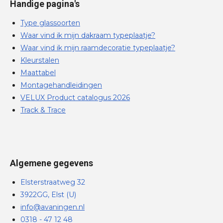
Handige pagina's
Type glassoorten
Waar vind ik mijn dakraam typeplaatje?
Waar vind ik mijn raamdecoratie typeplaatje?
Kleurstalen
Maattabel
Montagehandleidingen
VELUX Product catalogus 2026
Track & Trace
Algemene gegevens
Elsterstraatweg 32
3922GG, Elst (U)
info@avaningen.nl
0318 - 47 12 48