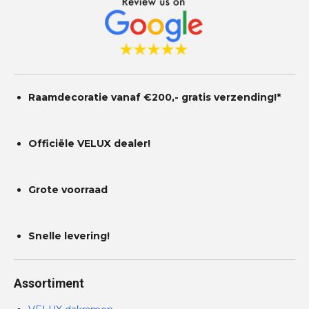
t
e
r
r
e
n
Raamdecoratie vanaf €200,- gratis
verzending!*
Officiële VELUX dealer!
Grote voorraad
Snelle levering!
Assortiment