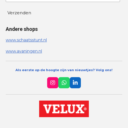
Verzenden
Andere shops
www.schaatsstunt.nl
www.avaningen.nl
Als eerste op de hoogte zijn van nieuwtjes? Volg ons!
I
W
L
n
h
i
s
a
n
t
t
k
a
s
e
g
A
d
r
p
I
a
p
n
m