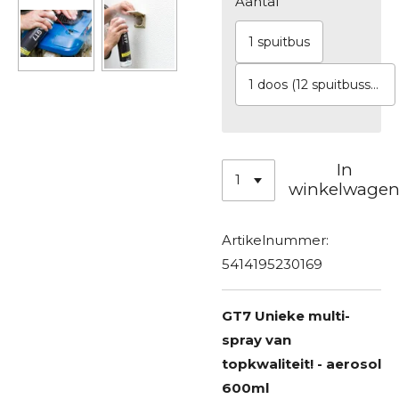
Aantal
1 spuitbus
1 doos (12 spuitbussen)
In
winkelwage
Artikelnummer:
5414195230169
GT7 Unieke multi-
spray van
topkwaliteit! - aerosol
600ml