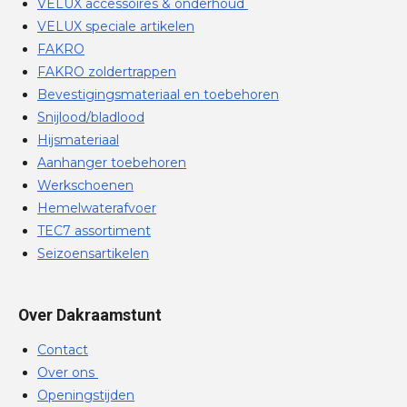
VELUX accessoires & onderhoud
VELUX speciale artikelen
FAKRO
FAKRO zoldertrappen
Bevestigingsmateriaal en toebehoren
Snijlood/bladlood
Hijsmateriaal
Aanhanger toebehoren
Werkschoenen
Hemelwaterafvoer
TEC7 assortiment
Seizoensartikelen
Over Dakraamstunt
Contact
Over ons
Openingstijden