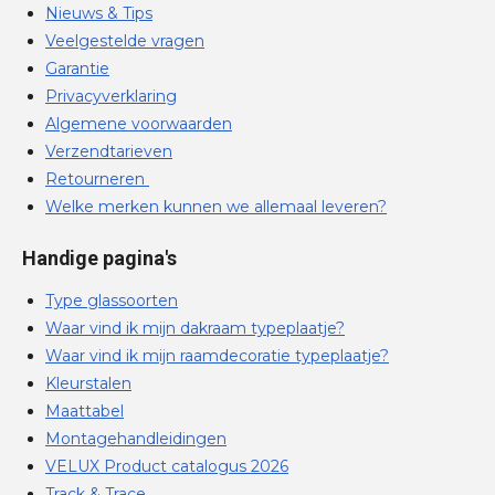
Nieuws & Tips
Veelgestelde vragen
Garantie
Privacyverklaring
Algemene voorwaarden
Verzendtarieven
Retourneren
Welke merken kunnen we allemaal leveren?
Handige pagina's
Type glassoorten
Waar vind ik mijn dakraam typeplaatje?
Waar vind ik mijn raamdecoratie typeplaatje?
Kleurstalen
Maattabel
Montagehandleidingen
VELUX Product catalogus 2026
Track & Trace