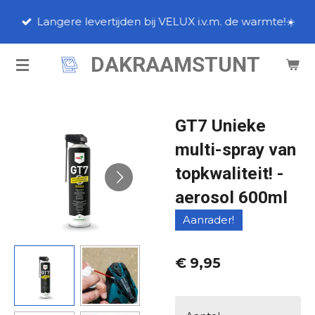
Ga
Langere levertijden bij VELUX i.v.m. de warmte!☀️
direct
naar
DAKRAAMSTUNT
de
hoofdinhoud
GT7 Unieke
multi-spray van
topkwaliteit! -
aerosol 600ml
Aanrader!
€ 9,95