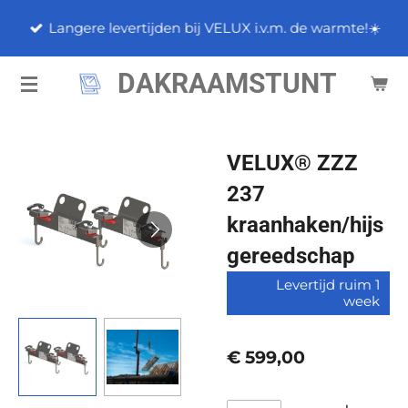
Ga
Langere levertijden bij VELUX i.v.m. de warmte!☀️
direct
naar
DAKRAAMSTUNT
de
hoofdinhoud
VELUX® ZZZ
237
kraanhaken/hijs
gereedschap
Levertijd ruim 1
week
€ 599,00