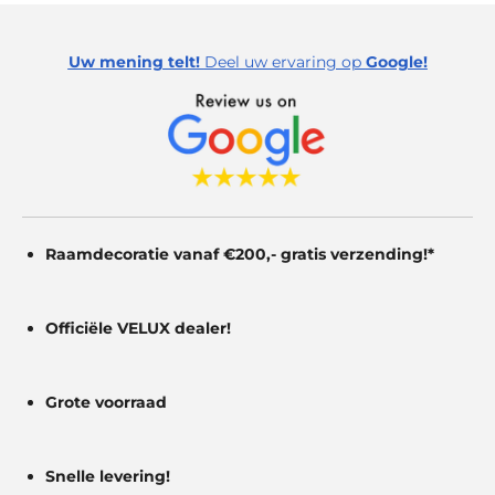
r
r
r
r
:
e
e
e
e
0
Uw mening telt!
Deel uw ervaring op
Google!
s
n
n
n
n
t
e
r
r
e
n
Raamdecoratie vanaf €200,- gratis
verzending!*
Officiële VELUX dealer!
Grote voorraad
Snelle levering!