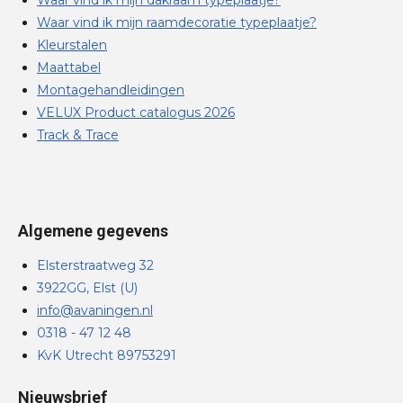
Waar vind ik mijn raamdecoratie typeplaatje?
Kleurstalen
Maattabel
Montagehandleidingen
VELUX Product catalogus 2026
Track & Trace
Algemene gegevens
Elsterstraatweg 32
3922GG, Elst (U)
info@avaningen.nl
0318 - 47 12 48
KvK Utrecht 89753291
Nieuwsbrief