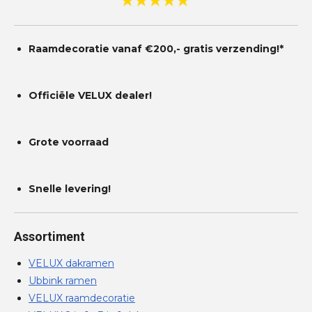
r
e
n
Raamdecoratie vanaf €200,- gratis
verzending!*
Officiële VELUX dealer!
Grote voorraad
Snelle levering!
Assortiment
VELUX dakramen
Ubbink ramen
VELUX raamdecoratie