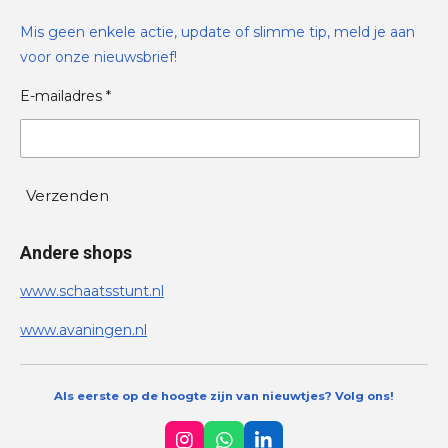
Mis geen enkele actie, update of slimme tip, meld je aan
voor onze nieuwsbrief!
E-mailadres *
Verzenden
Andere shops
www.schaatsstunt.nl
www.avaningen.nl
Als eerste op de hoogte zijn van nieuwtjes? Volg ons!
I
W
L