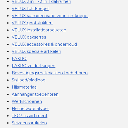
VELUX 2 in 1 - 3 in 1 dakramen
VELUX lichtkoepel
VELUX raamdecoratie voor lichtkoepel
VELUX gootstukken
VELUX installatieproducten
VELUX dakserres
VELUX accessoires & onderhoud
VELUX speciale artikelen
FAKRO
FAKRO zoldertrappen
Bevestigingsmateriaal en toebehoren
Snijlood/bladlood
Hijsmateriaal
Aanhanger toebehoren
Werkschoenen
Hemelwaterafvoer
TEC7 assortiment
Seizoensartikelen