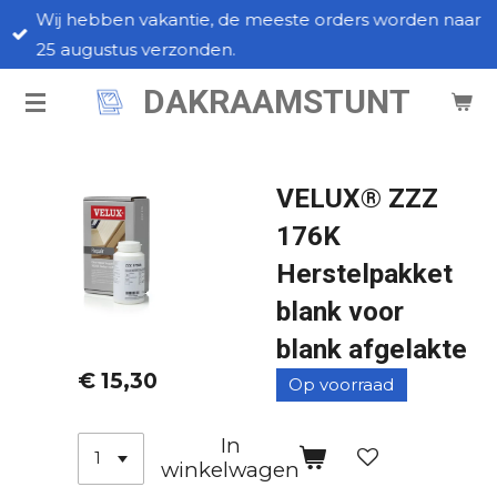
Wij hebben vakantie, de meeste orders worden naar
Ga
25 augustus verzonden.
direct
naar
DAKRAAMSTUNT
de
hoofdinhoud
VELUX® ZZZ
176K
Herstelpakket
blank voor
blank afgelakte
€ 15,30
Op voorraad
In
winkelwagen