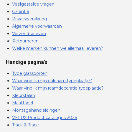
Veelgestelde vragen
Garantie
Privacyverklaring
Algemene voorwaarden
Verzendtarieven
Retourneren
Welke merken kunnen we allemaal leveren?
Handige pagina's
Type glassoorten
Waar vind ik mijn dakraam typeplaatje?
Waar vind ik mijn raamdecoratie typeplaatje?
Kleurstalen
Maattabel
Montagehandleidingen
VELUX Product catalogus 2026
Track & Trace