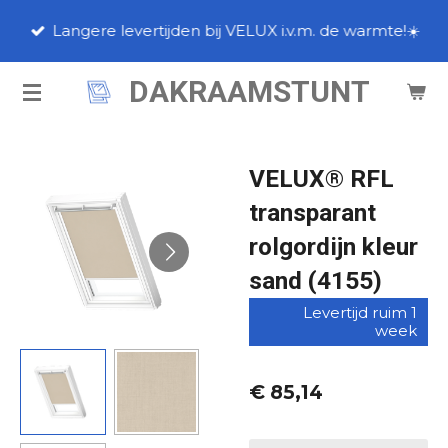
Ga
Langere levertijden bij VELUX i.v.m. de warmte!☀️
direct
naar
DAKRAAMSTUNT
de
hoofdinhoud
VELUX® RFL
transparant
rolgordijn kleur
sand (4155)
Levertijd ruim 1
week
€ 85,14