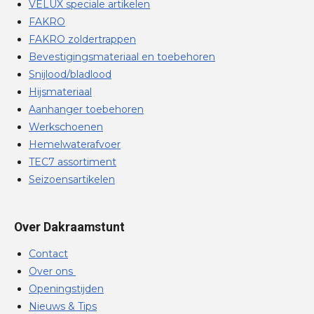
VELUX speciale artikelen
FAKRO
FAKRO zoldertrappen
Bevestigingsmateriaal en toebehoren
Snijlood/bladlood
Hijsmateriaal
Aanhanger toebehoren
Werkschoenen
Hemelwaterafvoer
TEC7 assortiment
Seizoensartikelen
Over Dakraamstunt
Contact
Over ons
Openingstijden
Nieuws & Tips