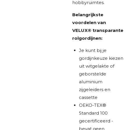
hobbyruimtes.
Belangrijkste
voordelen van
VELUX® transparante
rolgordijnen:
Je kunt bij je
gordijnkeuze kiezen
uit witgelakte of
geborstelde
aluminium
zijgeleiders en
cassette
OEKO-TEX®
Standard 100
gecertificeerd -
bevat geen