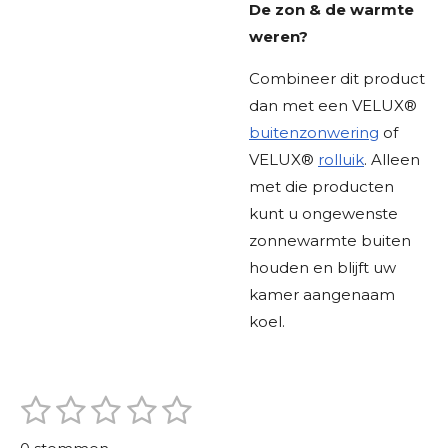
De zon & de warmte
weren?
Combineer dit product
dan met een
VELUX®
buitenzonwering
of
VELUX®
rolluik
. Alleen
met die producten
kunt u ongewenste
zonnewarmte buiten
houden en blijft uw
kamer aangenaam
koel.
1
2
3
4
5
S
R
t
s
s
s
s
s
a
e