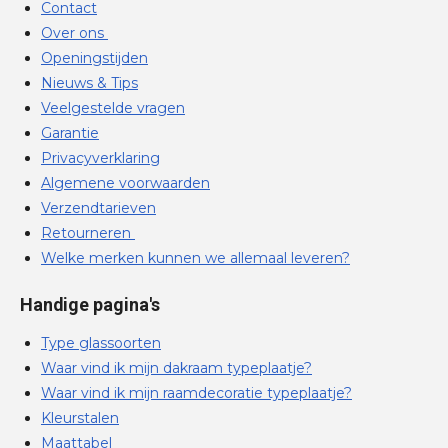
Contact
Over ons
Openingstijden
Nieuws & Tips
Veelgestelde vragen
Garantie
Privacyverklaring
Algemene voorwaarden
Verzendtarieven
Retourneren
Welke merken kunnen we allemaal leveren?
Handige pagina's
Type glassoorten
Waar vind ik mijn dakraam typeplaatje?
Waar vind ik mijn raamdecoratie typeplaatje?
Kleurstalen
Maattabel