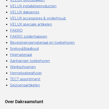
VELUX installatieproducten
VELUX dakserres
VELUX accessoires & onderhoud
VELUX speciale artikelen
FAKRO
FAKRO zoldertrappen
Bevestigingsmateriaal en toebehoren
Snijlood/bladlood
Hijsmateriaal
Aanhanger toebehoren
Werkschoenen
Hemelwaterafvoer
TEC7 assortiment
Seizoensartikelen
Over Dakraamstunt