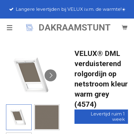
Ga
Langere levertijden bij VELUX i.v.m. de warmte!☀️
direct
naar
DAKRAAMSTUNT
de
hoofdinhoud
VELUX® DML
verduisterend
rolgordijn op
netstroom kleur
warm grey
(4574)
Levertijd ruim 1
week