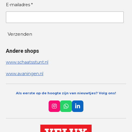
E-mailadres *
Verzenden
Andere shops
www.schaatsstunt.nl
www.avaningen.nl
Als eerste op de hoogte zijn van nieuwtjes? Volg ons!
I
W
L
n
h
i
s
a
n
t
t
k
a
s
e