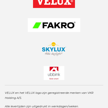
g
A
d
r
p
I
a
p
n
m
VELUX en het VELUX logo zijn geregistreerde merken van VKR
Holding A/S.
Alle levertijden zijn uitgedrukt in werkdagen/weken.