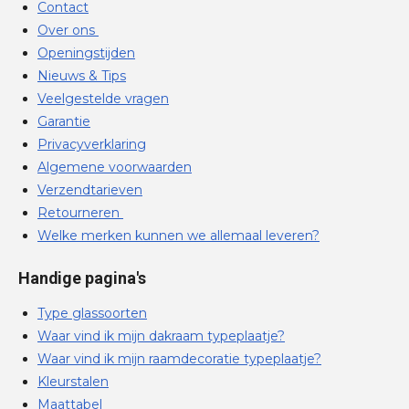
Contact
Over ons
Openingstijden
Nieuws & Tips
Veelgestelde vragen
Garantie
Privacyverklaring
Algemene voorwaarden
Verzendtarieven
Retourneren
Welke merken kunnen we allemaal leveren?
Handige pagina's
Type glassoorten
Waar vind ik mijn dakraam typeplaatje?
Waar vind ik mijn raamdecoratie typeplaatje?
Kleurstalen
Maattabel