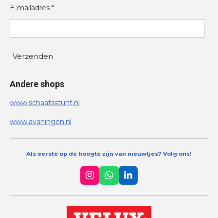
E-mailadres *
Verzenden
Andere shops
www.schaatsstunt.nl
www.avaningen.nl
Als eerste op de hoogte zijn van nieuwtjes? Volg ons!
I
W
L
n
h
i
s
a
n
t
t
k
a
s
e