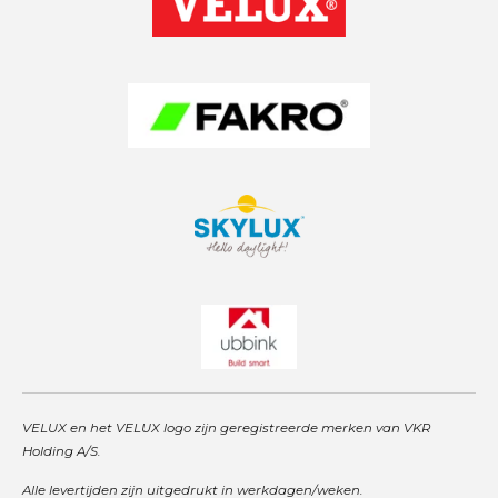
g
A
d
r
p
I
a
p
n
m
VELUX en het VELUX logo zijn geregistreerde merken van VKR
Holding A/S.
Alle levertijden zijn uitgedrukt in werkdagen/weken.