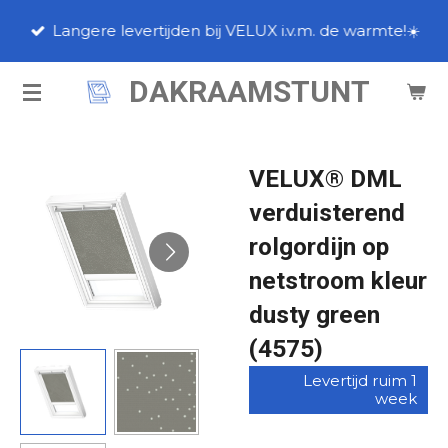
Ga
Langere levertijden bij VELUX i.v.m. de warmte!☀️
direct
naar
DAKRAAMSTUNT
de
hoofdinhoud
VELUX® DML
verduisterend
rolgordijn op
netstroom kleur
dusty green
(4575)
Levertijd ruim 1
week