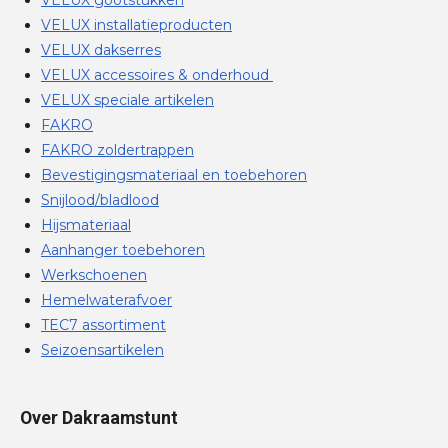
VELUX installatieproducten
VELUX dakserres
VELUX accessoires & onderhoud
VELUX speciale artikelen
FAKRO
FAKRO zoldertrappen
Bevestigingsmateriaal en toebehoren
Snijlood/bladlood
Hijsmateriaal
Aanhanger toebehoren
Werkschoenen
Hemelwaterafvoer
TEC7 assortiment
Seizoensartikelen
Over Dakraamstunt