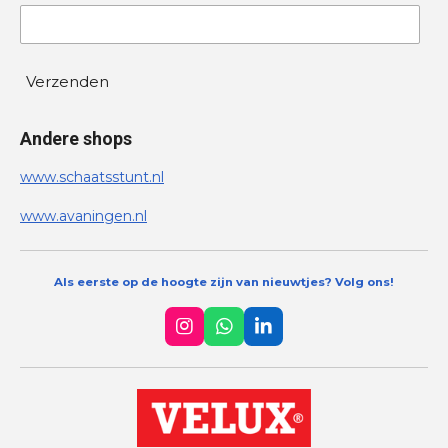
Verzenden
Andere shops
www.schaatsstunt.nl
www.avaningen.nl
Als eerste op de hoogte zijn van nieuwtjes? Volg ons!
I
W
L
n
h
i
s
a
n
t
t
k
a
s
e
g
A
d
r
p
I