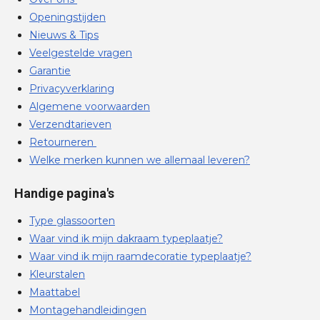
Openingstijden
Nieuws & Tips
Veelgestelde vragen
Garantie
Privacyverklaring
Algemene voorwaarden
Verzendtarieven
Retourneren
Welke merken kunnen we allemaal leveren?
Handige pagina's
Type glassoorten
Waar vind ik mijn dakraam typeplaatje?
Waar vind ik mijn raamdecoratie typeplaatje?
Kleurstalen
Maattabel
Montagehandleidingen