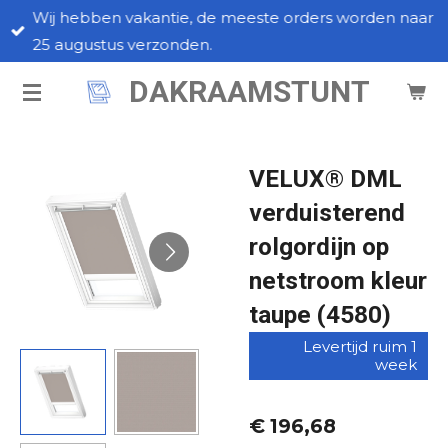
Wij hebben vakantie, de meeste orders worden naar
Ga
25 augustus verzonden.
direct
naar
DAKRAAMSTUNT
de
hoofdinhoud
VELUX® DML
verduisterend
rolgordijn op
netstroom kleur
taupe (4580)
Levertijd ruim 1
week
€ 196,68