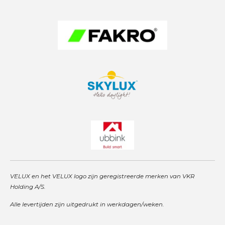
a
p
n
m
VELUX en het VELUX logo zijn geregistreerde merken van VKR
Holding A/S.
Alle levertijden zijn uitgedrukt in werkdagen/weken.