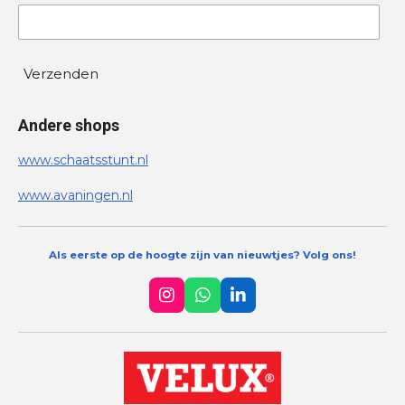
Verzenden
Andere shops
www.schaatsstunt.nl
www.avaningen.nl
Als eerste op de hoogte zijn van nieuwtjes? Volg ons!
I
W
L
n
h
i
s
a
n
t
t
k
a
s
e
g
A
d
r
p
I