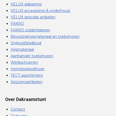
VELUX dakserres
VELUX accessoires & onderhoud
VELUX speciale artikelen
FAKRO
FAKRO zoldertrappen
Bevestigingsmateriaal en toebehoren
Snijlood/bladlood
Hijsmateriaal
Aanhanger toebehoren
Werkschoenen
Hemelwaterafvoer
TEC7 assortiment
Seizoensartikelen
Over Dakraamstunt
Contact
Over ons