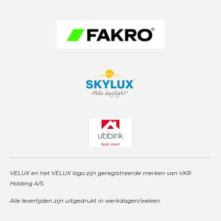
a
p
n
m
VELUX en het VELUX logo zijn geregistreerde merken van VKR
Holding A/S.
Alle levertijden zijn uitgedrukt in werkdagen/weken.