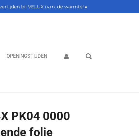
vertijden bij VELUX i.v.m. de warmte!☀️
OPENINGSTIJDEN
X PK04 0000
nde folie