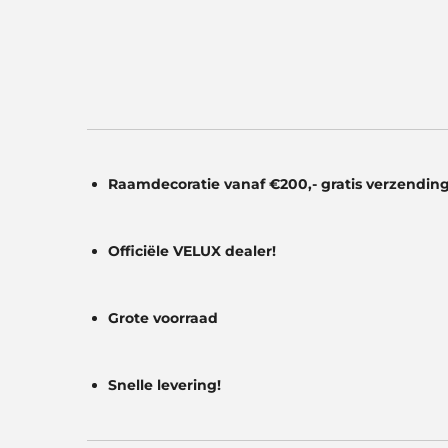
e
r
r
e
n
Raamdecoratie vanaf €200,- gratis
verzending
Officiële VELUX dealer!
Grote voorraad
Snelle levering!