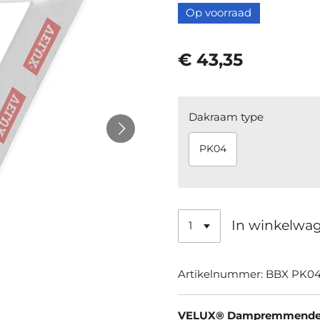
Op voorraad
€ 43,35
Dakraam type
PK04
In winkelwa
Artikelnummer:
BBX PK04
VELUX® Dampremmende 