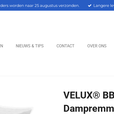
rders worden naar 25 augustus verzonden.
Langere le
EN
NIEUWS & TIPS
CONTACT
OVER ONS
VELUX® BB
Dampremme