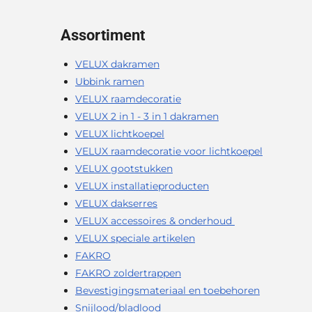
Assortiment
VELUX dakramen
Ubbink ramen
VELUX raamdecoratie
VELUX 2 in 1 - 3 in 1 dakramen
VELUX lichtkoepel
VELUX raamdecoratie voor lichtkoepel
VELUX gootstukken
VELUX installatieproducten
VELUX dakserres
VELUX accessoires & onderhoud
VELUX speciale artikelen
FAKRO
FAKRO zoldertrappen
Bevestigingsmateriaal en toebehoren
Snijlood/bladlood