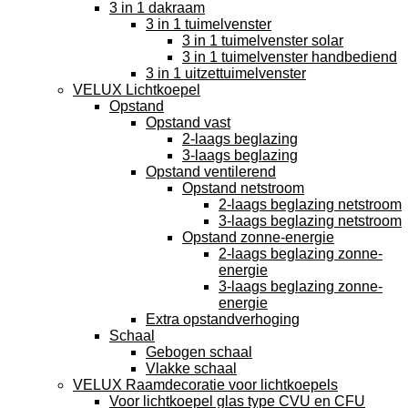
3 in 1 dakraam
3 in 1 tuimelvenster
3 in 1 tuimelvenster solar
3 in 1 tuimelvenster handbediend
3 in 1 uitzettuimelvenster
VELUX Lichtkoepel
Opstand
Opstand vast
2-laags beglazing
3-laags beglazing
Opstand ventilerend
Opstand netstroom
2-laags beglazing netstroom
3-laags beglazing netstroom
Opstand zonne-energie
2-laags beglazing zonne-
energie
3-laags beglazing zonne-
energie
Extra opstandverhoging
Schaal
Gebogen schaal
Vlakke schaal
VELUX Raamdecoratie voor lichtkoepels
Voor lichtkoepel glas type CVU en CFU