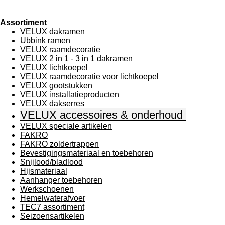
Assortiment
VELUX dakramen
Ubbink ramen
VELUX raamdecoratie
VELUX 2 in 1 - 3 in 1 dakramen
VELUX lichtkoepel
VELUX raamdecoratie voor lichtkoepel
VELUX gootstukken
VELUX installatieproducten
VELUX dakserres
VELUX accessoires & onderhoud
VELUX speciale artikelen
FAKRO
FAKRO zoldertrappen
Bevestigingsmateriaal en toebehoren
Snijlood/bladlood
Hijsmateriaal
Aanhanger toebehoren
Werkschoenen
Hemelwaterafvoer
TEC7 assortiment
Seizoensartikelen