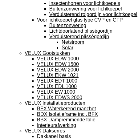
Insectenhorren voor lichtkoepels
Buitenzonwering voor lichtkoepel
Verduisterend rolgordijn voor lichtkoepel
Voor lichtkoepel glas type CVP en CFP
Buitenzonwering
Lichtdoorlatend plisségordijn
Verduisterend plisségordijn
Netstroom
Solar
VELUX Gootstukken
VELUX EDW 1000
VELUX EDW 1500
VELUX EDW 2000
VELUX EKW 1021
VELUX EDT 1000
VELUX EDL 1000
VELUX EW 1000
VELUX EDWS 2000
VELUX Installatieproducten
BFX Waterkerend manchet
BDX Isolatieframe incl. BFX
BBX Dampremmende folie
Interieurafwerking
VELUX Dakserres
Dakkapel basis