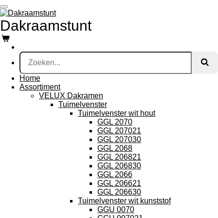
Ga
direct
Dakraamstunt
naar
de
hoofdinhoud
Home
Assortiment
VELUX Dakramen
Tuimelvenster
Tuimelvenster wit hout
GGL 2070
GGL 207021
GGL 207030
GGL 2068
GGL 206821
GGL 206830
GGL 2066
GGL 206621
GGL 206630
Tuimelvenster wit kunststof
GGU 0070