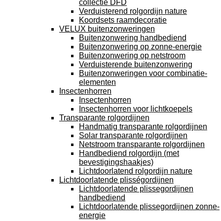
collectie DFD
Verduisterend rolgordijn nature
Koordsets raamdecoratie
VELUX buitenzonweringen
Buitenzonwering handbediend
Buitenzonwering op zonne-energie
Buitenzonwering op netstroom
Verduisterende buitenzonwering
Buitenzonweringen voor combinatie-
elementen
Insectenhorren
Insectenhorren
Insectenhorren voor lichtkoepels
Transparante rolgordijnen
Handmatig transparante rolgordijnen
Solar transparante rolgordijnen
Netstroom transparante rolgordijnen
Handbediend rolgordijn (met
bevestigingshaakjes)
Lichtdoorlatend rolgordijn nature
Lichtdoorlatende plisségordijnen
Lichtdoorlatende plissegordijnen
handbediend
Lichtdoorlatende plissegordijnen zonne-
energie