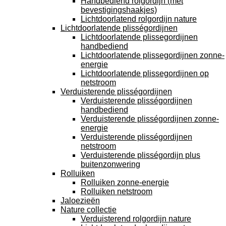
Handbediend rolgordijn (met
bevestigingshaakjes)
Lichtdoorlatend rolgordijn nature
Lichtdoorlatende plisségordijnen
Lichtdoorlatende plissegordijnen
handbediend
Lichtdoorlatende plissegordijnen zonne-
energie
Lichtdoorlatende plissegordijnen op
netstroom
Verduisterende plisségordijnen
Verduisterende plisségordijnen
handbediend
Verduisterende plisségordijnen zonne-
energie
Verduisterende plisségordijnen
netstroom
Verduisterende plisségordijn plus
buitenzonwering
Rolluiken
Rolluiken zonne-energie
Rolluiken netstroom
Jaloezieën
Nature collectie
Verduisterend rolgordijn nature