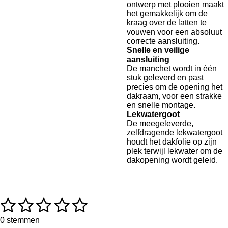
ontwerp met plooien maakt
het gemakkelijk om de
kraag over de latten te
vouwen voor een absoluut
correcte aansluiting.
Snelle en veilige
aansluiting
De manchet wordt in één
stuk geleverd en past
precies om de opening het
dakraam, voor een strakke
en snelle montage.
Lekwatergoot
De meegeleverde,
zelfdragende lekwatergoot
houdt het dakfolie op zijn
plek terwijl lekwater om de
dakopening wordt geleid.
1
2
3
4
5
R
S
a
t
s
s
s
s
s
t
e
0 stemmen