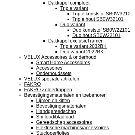
Dakkapel compleet
Triple variant
Triple kunststof SB0W32101
Triple hout SB0W32101
Duo variant
Duo kunststof SB0W22101
Duo hout SB0W22101
Dakkapel exclusief ramen
Triple variant 2032BK
Duo variant 2022BK
VELUX Accessoires & onderhoud
Smart Home Accessoires
Accessoires
Onderhoudssets
VELUX speciale artikelen
FAKRO
FAKRO Zoldertrappen
Bevestigingsmaterialen en toebehoren
Lijmen en kitten
Bevestigingsmaterialen
Handgereedschap
Snijlood/bladlood
Gereedschap accessoires
Elektrische machines/accessoires
Stucloper/folies