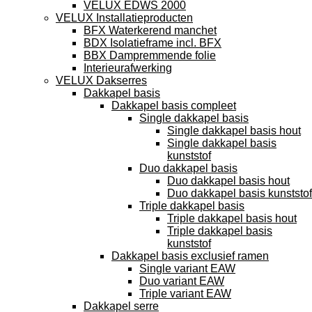
VELUX EDWS 2000
VELUX Installatieproducten
BFX Waterkerend manchet
BDX Isolatieframe incl. BFX
BBX Dampremmende folie
Interieurafwerking
VELUX Dakserres
Dakkapel basis
Dakkapel basis compleet
Single dakkapel basis
Single dakkapel basis hout
Single dakkapel basis
kunststof
Duo dakkapel basis
Duo dakkapel basis hout
Duo dakkapel basis kunststof
Triple dakkapel basis
Triple dakkapel basis hout
Triple dakkapel basis
kunststof
Dakkapel basis exclusief ramen
Single variant EAW
Duo variant EAW
Triple variant EAW
Dakkapel serre