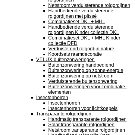
Netstroom verduisterende rolgordijnen
Handbediende verduisterende
rolgordijnen met plissé
Combinatieset DKL + MHL
Handbediende verduisterende
rolgordijnen Kinder collectie DKL
Combinatieset DKL + MHL Kinder
collectie DFD
Verduisterend rolgordijn nature
Koordsets raamdecoratie
VELUX buitenzonweringen
Buitenzonwering handbediend
Buitenzonwering op zonne-energie
Buitenzonwering op netstroom
Verduisterende buitenzonwering
Buitenzonweringen voor combinatie-
elementen
Insectenhorren
Insectenhorren
Insectenhorren voor lichtkoepels
Transparante rolgordijnen
Handmatig transparante rolgordijnen
Solar transparante rolgordijnen
Netstroom transparante rolgordijnen