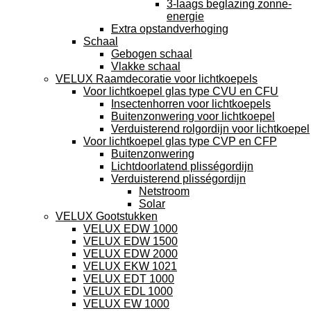
3-laags beglazing zonne-
energie
Extra opstandverhoging
Schaal
Gebogen schaal
Vlakke schaal
VELUX Raamdecoratie voor lichtkoepels
Voor lichtkoepel glas type CVU en CFU
Insectenhorren voor lichtkoepels
Buitenzonwering voor lichtkoepel
Verduisterend rolgordijn voor lichtkoepel
Voor lichtkoepel glas type CVP en CFP
Buitenzonwering
Lichtdoorlatend plisségordijn
Verduisterend plisségordijn
Netstroom
Solar
VELUX Gootstukken
VELUX EDW 1000
VELUX EDW 1500
VELUX EDW 2000
VELUX EKW 1021
VELUX EDT 1000
VELUX EDL 1000
VELUX EW 1000