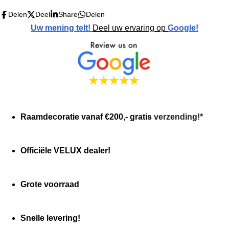
i
m
t
t
t
t
t
n
m
Delen
Deel
Share
Delen
g
e
e
e
e
e
e
Uw mening telt!
Deel uw ervaring op
Google!
:
n
0
r
r
r
r
r
s
r
r
r
r
t
e
e
e
e
e
r
r
n
n
n
n
e
n
Raamdecoratie vanaf €200,- gratis
verzending!*
Officiële VELUX dealer!
Grote voorraad
Snelle levering!