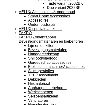
Triple variant 2032BK
Duo variant 2022BK
VELUX Accessoires & onderhoud
Smart Home Accessoires
Accessoires
Onderhoudssets
VELUX speciale artikelen
FAKRO
FAKRO Zoldertrappen
Bevestigingsmaterialen en toebehoren
Lijmen en kitten
Bevestigingsmaterialen
Handgereedschap
Snijlood/bladlood
Gereedschap accessoires
Elektrische machines/accessoires
Stucloper/folies
TEC7 assortiment
Dekkleden
Hijsmateriaal
Aanhanger toebehoren
Werkschoenen
Seizoensartikelen
Ventilatoren
Hemelwaterafvoer