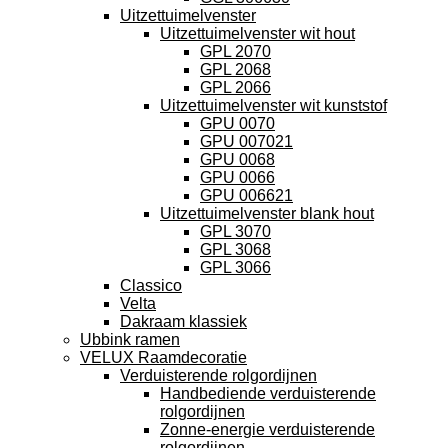
Uitzettuimelvenster
Uitzettuimelvenster wit hout
GPL 2070
GPL 2068
GPL 2066
Uitzettuimelvenster wit kunststof
GPU 0070
GPU 007021
GPU 0068
GPU 0066
GPU 006621
Uitzettuimelvenster blank hout
GPL 3070
GPL 3068
GPL 3066
Classico
Velta
Dakraam klassiek
Ubbink ramen
VELUX Raamdecoratie
Verduisterende rolgordijnen
Handbediende verduisterende
rolgordijnen
Zonne-energie verduisterende
rolgordijnen