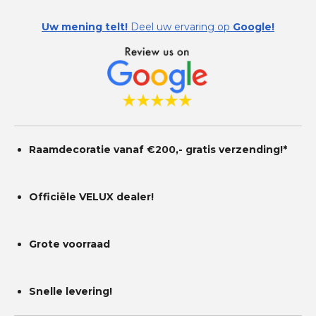
e
e
e
e
0
Uw mening telt!
Deel uw ervaring op
Google!
s
n
n
n
n
t
e
r
r
e
n
Raamdecoratie vanaf €200,- gratis
verzending!*
Officiële VELUX dealer!
Grote voorraad
Snelle levering!