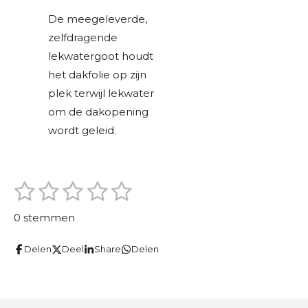
De meegeleverde,
zelfdragende
lekwatergoot houdt
het dakfolie op zijn
plek terwijl lekwater
om de dakopening
wordt geleid.
1
2
3
4
5
S
R
t
s
s
s
s
s
a
e
0 stemmen
m
t
t
t
t
t
t
m
i
Delen
Deel
Share
Delen
e
e
e
e
e
e
n
n
r
r
r
r
r
g
r
r
r
r
: