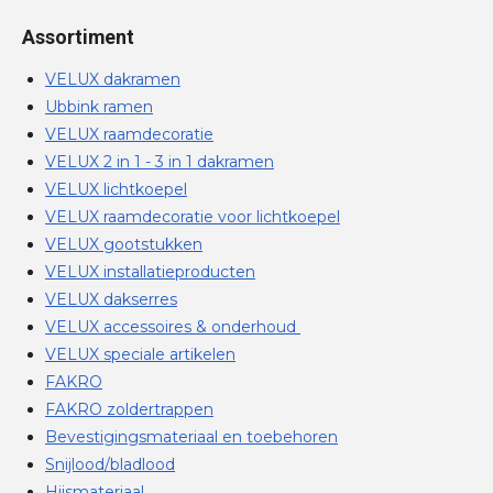
Assortiment
VELUX dakramen
Ubbink ramen
VELUX raamdecoratie
VELUX 2 in 1 - 3 in 1 dakramen
VELUX lichtkoepel
VELUX raamdecoratie voor lichtkoepel
VELUX gootstukken
VELUX installatieproducten
VELUX dakserres
VELUX accessoires & onderhoud
VELUX speciale artikelen
FAKRO
FAKRO zoldertrappen
Bevestigingsmateriaal en toebehoren
Snijlood/bladlood
Hijsmateriaal