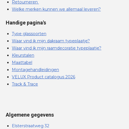
Retourneren
Welke merken kunnen we allemaal leveren?
Handige pagina's
Type glassoorten
Waar vind ik mijn dakraam typeplaatje?
Waar vind ik mijn raamdecoratie typeplaatje?
Kleurstalen
Maattabel
Montagehandleidingen
VELUX Product catalogus 2026
Track & Trace
Algemene gegevens
Elsterstraatweg 32