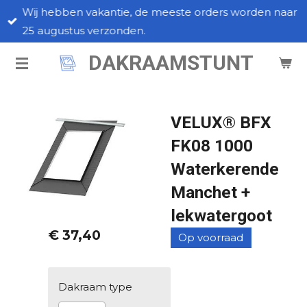
Wij hebben vakantie, de meeste orders worden naar
Ga
25 augustus verzonden.
direct
naar
DAKRAAMSTUNT
de
hoofdinhoud
VELUX® BFX
FK08 1000
Waterkerende
Manchet +
lekwatergoot
€ 37,40
Op voorraad
Dakraam type