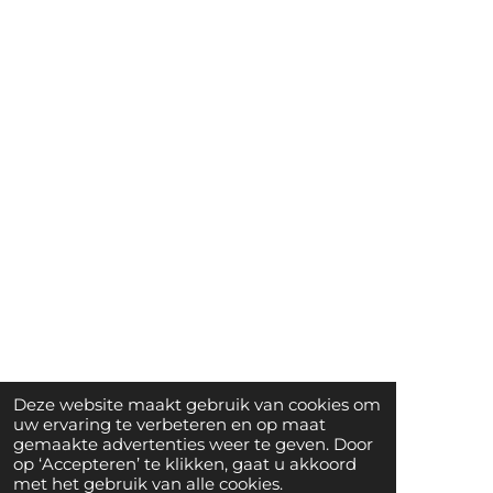
Deze website maakt gebruik van cookies om
uw ervaring te verbeteren en op maat
gemaakte advertenties weer te geven. Door
op ‘Accepteren’ te klikken, gaat u akkoord
met het gebruik van alle cookies.