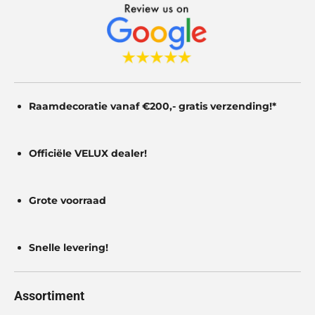
n
n
n
n
t
e
r
r
e
Raamdecoratie vanaf €200,- gratis
verzending!*
n
Officiële VELUX dealer!
Grote voorraad
Snelle levering!
Assortiment