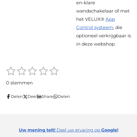
en-klare
wandschakelaar of met
het VELUX®
App
Control systeem
, die
optioneel verkrijgbaar is
in deze webshop.
1
2
3
4
5
S
R
t
s
s
s
s
s
a
e
0 stemmen
m
t
t
t
t
t
t
m
i
Delen
Deel
Share
Delen
e
e
e
e
e
e
n
n
r
r
r
r
r
g
r
r
r
r
:
e
e
e
e
0
Uw mening telt!
Deel uw ervaring op
Google!
s