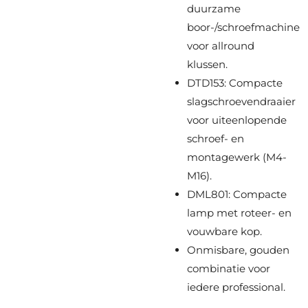
duurzame
boor-/schroefmachine
voor allround
klussen.
DTD153: Compacte
slagschroevendraaier
voor uiteenlopende
schroef- en
montagewerk (M4-
M16).
DML801: Compacte
lamp met roteer- en
vouwbare kop.
Onmisbare, gouden
combinatie voor
iedere professional.