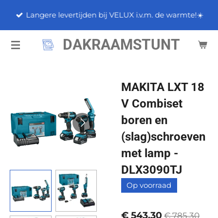
Ga
Langere levertijden bij VELUX i.v.m. de warmte!☀️
direct
naar
DAKRAAMSTUNT
de
hoofdinhoud
MAKITA LXT 18
V Combiset
boren en
(slag)schroeven
met lamp -
DLX3090TJ
Op voorraad
€ 543,30
€ 785,30