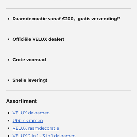
r
e
n
Raamdecoratie vanaf €200,- gratis
verzending!*
Officiële VELUX dealer!
Grote voorraad
Snelle levering!
Assortiment
VELUX dakramen
Ubbink ramen
VELUX raamdecoratie
VELUX 2 in 1 - 3 in 1 dakramen