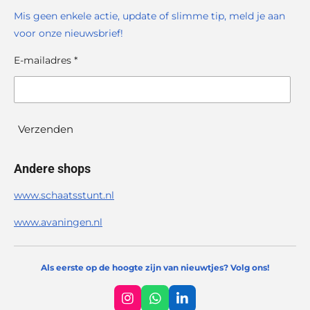
Mis geen enkele actie, update of slimme tip, meld je aan
voor onze nieuwsbrief!
E-mailadres *
Verzenden
Andere shops
www.schaatsstunt.nl
www.avaningen.nl
Als eerste op de hoogte zijn van nieuwtjes? Volg ons!
I
W
L