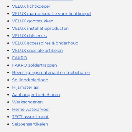
VELUX lichtkoepel
VELUX raamdecoratie voor lichtkoepel
VELUX gootstukken
VELUX installatieproducten
VELUX dakserres
VELUX accessoires & onderhoud
VELUX speciale artikelen
FAKRO
FAKRO zoldertrappen
Bevestigingsmateriaal en toebehoren
Snijlood/bladlood
Hijsmateriaal
Aanhanger toebehoren
Werkschoenen
Hemelwaterafvoer
TEC7 assortiment
Seizoensartikelen