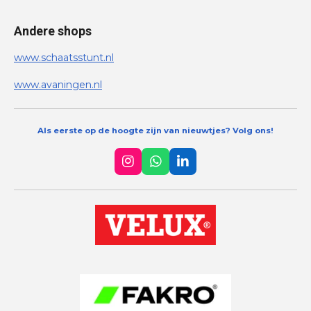
Andere shops
www.schaatsstunt.nl
www.avaningen.nl
Als eerste op de hoogte zijn van nieuwtjes? Volg ons!
I
W
L
n
h
i
s
a
n
t
t
k
a
s
e
g
A
d
r
p
I
a
p
n
m