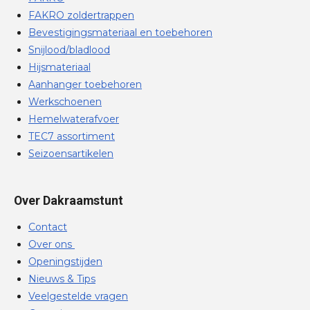
FAKRO zoldertrappen
Bevestigingsmateriaal en toebehoren
Snijlood/bladlood
Hijsmateriaal
Aanhanger toebehoren
Werkschoenen
Hemelwaterafvoer
TEC7 assortiment
Seizoensartikelen
Over Dakraamstunt
Contact
Over ons
Openingstijden
Nieuws & Tips
Veelgestelde vragen