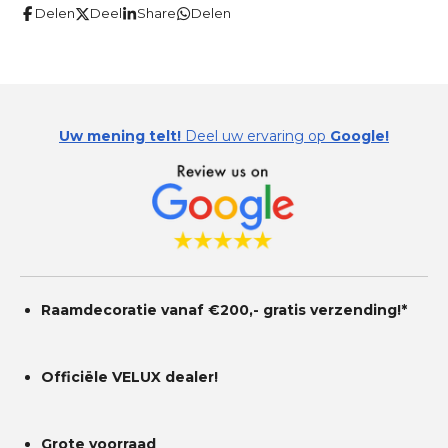
i
Delen
Deel
Share
Delen
e
e
e
e
e
e
n
n
r
r
r
r
r
g
r
r
r
r
:
e
e
e
e
0
Uw mening telt!
Deel uw ervaring op
Google!
s
n
n
n
n
t
e
r
r
e
n
Raamdecoratie vanaf €200,- gratis
verzending!*
Officiële VELUX dealer!
Grote voorraad