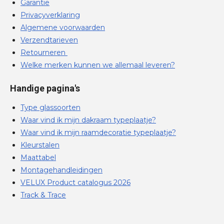
Garantie
Privacyverklaring
Algemene voorwaarden
Verzendtarieven
Retourneren
Welke merken kunnen we allemaal leveren?
Handige pagina's
Type glassoorten
Waar vind ik mijn dakraam typeplaatje?
Waar vind ik mijn raamdecoratie typeplaatje?
Kleurstalen
Maattabel
Montagehandleidingen
VELUX Product catalogus 2026
Track & Trace