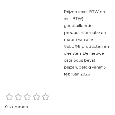
Prijzen (excl. BTW en
incl. BTW),
gedetailleerde
productinformatie en
maten van alle
VELUX® producten en
diensten. De nieuwe
catalogus bevat
prijzen, geldig vanaf 3
februari 2026.
1
2
3
4
5
S
R
t
s
s
s
s
s
a
e
0 stemmen
m
t
t
t
t
t
t
m