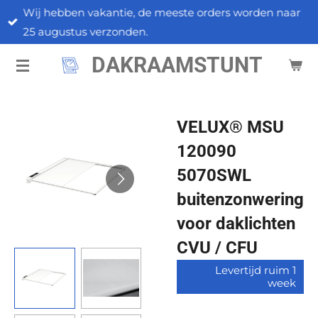
orden naar
Ga
Langere levertijden bij VELUX i.v.m. d
direct
naar
DAKRAAMSTUNT
de
hoofdinhoud
VELUX® MSU
120090
5070SWL
buitenzonwering
voor daklichten
CVU / CFU
Levertijd ruim 1
week