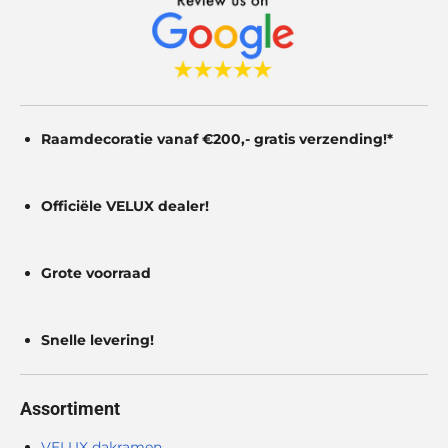
t
e
r
r
e
Raamdecoratie vanaf €200,- gratis
verzending!*
n
Officiële VELUX dealer!
Grote voorraad
Snelle levering!
Assortiment
VELUX dakramen