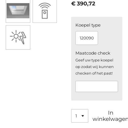
€ 390,72
Koepel type
120090
Maatcode check
Geef uw type koepel
op zodat wij kunnen
checken of het past!
In
winkelwage