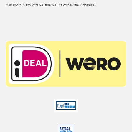
Alle levertijden zijn uitgedrukt in werkdagen/weken.