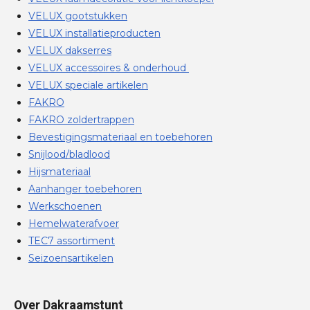
VELUX gootstukken
VELUX installatieproducten
VELUX dakserres
VELUX accessoires & onderhoud
VELUX speciale artikelen
FAKRO
FAKRO zoldertrappen
Bevestigingsmateriaal en toebehoren
Snijlood/bladlood
Hijsmateriaal
Aanhanger toebehoren
Werkschoenen
Hemelwaterafvoer
TEC7 assortiment
Seizoensartikelen
Over Dakraamstunt