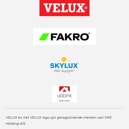
a
s
e
g
A
d
r
p
I
a
p
n
m
VELUX en het VELUX logo zijn geregistreerde merken van VKR
Holding A/S.