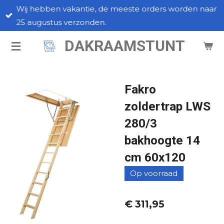
Wij hebben vakantie, de meeste orders worden naar
Ga
25 augustus verzonden.
direct
naar
DAKRAAMSTUNT
de
hoofdinhoud
Fakro
zoldertrap LWS
280/3
bakhoogte 14
cm 60x120
Op voorraad
€ 311,95