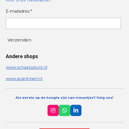
E-mailadres *
Verzenden
Andere shops
www.schaatsstunt.nl
www.avaningen.nl
Als eerste op de hoogte zijn van nieuwtjes? Volg ons!
I
W
L
n
h
i
s
a
n
t
t
k