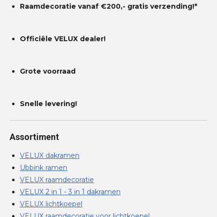
n
Raamdecoratie vanaf €200,- gratis
verzending!*
Officiële VELUX dealer!
Grote voorraad
Snelle levering!
Assortiment
VELUX dakramen
Ubbink ramen
VELUX raamdecoratie
VELUX 2 in 1 - 3 in 1 dakramen
VELUX lichtkoepel
VELUX raamdecoratie voor lichtkoepel