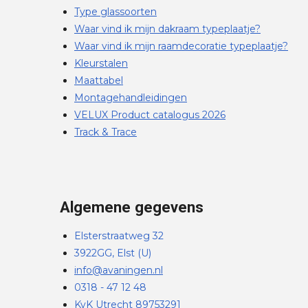
Type glassoorten
Waar vind ik mijn dakraam typeplaatje?
Waar vind ik mijn raamdecoratie typeplaatje?
Kleurstalen
Maattabel
Montagehandleidingen
VELUX Product catalogus 2026
Track & Trace
Algemene gegevens
Elsterstraatweg 32
3922GG, Elst (U)
info@avaningen.nl
0318 - 47 12 48
KvK Utrecht 89753291