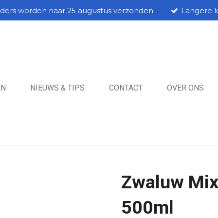
rders worden naar 25 augustus verzonden.
Langere le
EN
NIEUWS & TIPS
CONTACT
OVER ONS
Zwaluw Mix
500ml