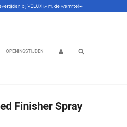
vertijden bij VELUX i.v.m. de warmte!☀️
OPENINGSTIJDEN
ed Finisher Spray