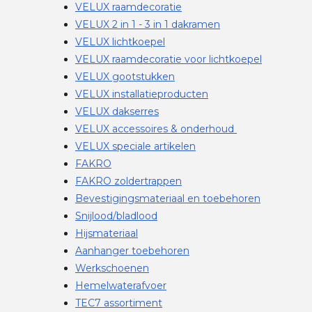
VELUX raamdecoratie
VELUX 2 in 1 - 3 in 1 dakramen
VELUX lichtkoepel
VELUX raamdecoratie voor lichtkoepel
VELUX gootstukken
VELUX installatieproducten
VELUX dakserres
VELUX accessoires & onderhoud
VELUX speciale artikelen
FAKRO
FAKRO zoldertrappen
Bevestigingsmateriaal en toebehoren
Snijlood/bladlood
Hijsmateriaal
Aanhanger toebehoren
Werkschoenen
Hemelwaterafvoer
TEC7 assortiment