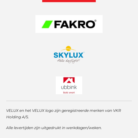
r
p
I
a
p
n
m
VELUX en het VELUX logo zijn geregistreerde merken van VKR
Holding A/S.
Alle levertijden zijn uitgedrukt in werkdagen/weken.