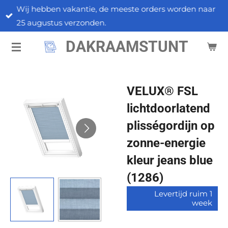
Wij hebben vakantie, de meeste orders worden naar
Ga
25 augustus verzonden.
direct
naar
DAKRAAMSTUNT
de
hoofdinhoud
VELUX® FSL
lichtdoorlatend
plisségordijn op
zonne-energie
kleur jeans blue
(1286)
Levertijd ruim 1
week