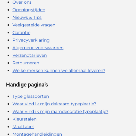
Over ons
Openingstijden
Nieuws & Tips
Veelgestelde vragen
Garantie
Privacyverklaring
Algemene voorwaarden
Verzendtarieven
Retourneren
Welke merken kunnen we allemaal leveren?
Handige pagina's
Type glassoorten
Waar vind ik mijn dakraam typeplaatje?
Waar vind ik mijn raamdecoratie typeplaatje?
Kleurstalen
Maattabel
Montagehandleidingen