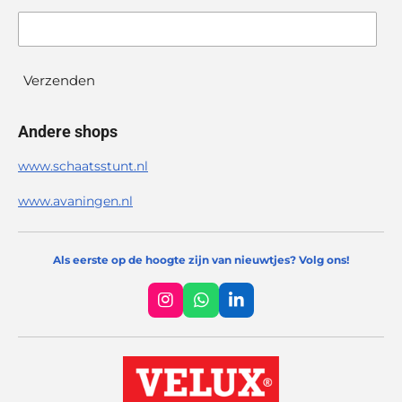
Verzenden
Andere shops
www.schaatsstunt.nl
www.avaningen.nl
Als eerste op de hoogte zijn van nieuwtjes? Volg ons!
I
W
L
n
h
i
s
a
n
t
t
k
a
s
e
g
A
d