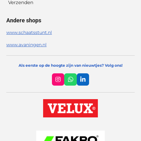
Verzenden
Andere shops
www.schaatsstunt.nl
www.avaningen.nl
Als eerste op de hoogte zijn van nieuwtjes? Volg ons!
I
W
L
n
h
i
s
a
n
t
t
k
a
s
e
g
A
d
r
p
I
a
p
n
m