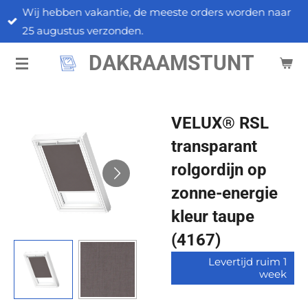
Wij hebben vakantie, de meeste orders worden naar
Ga
25 augustus verzonden.
direct
naar
DAKRAAMSTUNT
de
hoofdinhoud
VELUX® RSL
transparant
rolgordijn op
zonne-energie
kleur taupe
(4167)
Levertijd ruim 1
week