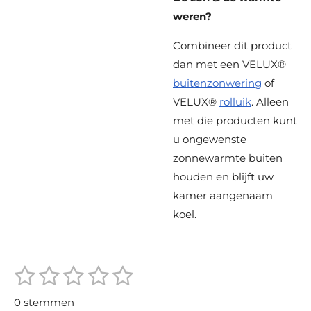
weren?
Combineer dit product
dan met een
VELUX®
buitenzonwering
of
VELUX®
rolluik
. Alleen
met die producten kunt
u ongewenste
zonnewarmte buiten
houden en blijft uw
kamer aangenaam
koel.
1
2
3
4
5
S
R
t
s
s
s
s
s
a
e
0 stemmen
m