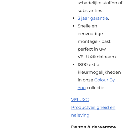
schadelijke stoffen of
substanties
3 jaar garantie
.
Snelle en
eenvoudige
montage - past
perfect in uw
VELUX® dakraam
1800 extra
kleurmogelijkheden
in onze
Colour By
You
collectie
VELUX®
Productveiligheid en
naleving
De zon & de warmte