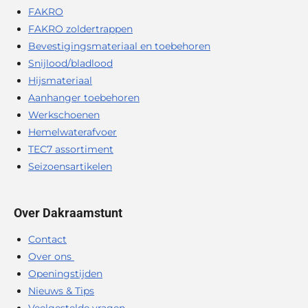
FAKRO
FAKRO zoldertrappen
Bevestigingsmateriaal en toebehoren
Snijlood/bladlood
Hijsmateriaal
Aanhanger toebehoren
Werkschoenen
Hemelwaterafvoer
TEC7 assortiment
Seizoensartikelen
Over Dakraamstunt
Contact
Over ons
Openingstijden
Nieuws & Tips
Veelgestelde vragen