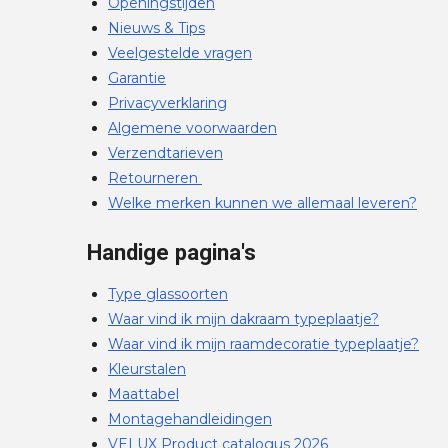
Openingstijden
Nieuws & Tips
Veelgestelde vragen
Garantie
Privacyverklaring
Algemene voorwaarden
Verzendtarieven
Retourneren
Welke merken kunnen we allemaal leveren?
Handige pagina's
Type glassoorten
Waar vind ik mijn dakraam typeplaatje?
Waar vind ik mijn raamdecoratie typeplaatje?
Kleurstalen
Maattabel
Montagehandleidingen
VELUX Product catalogus 2026