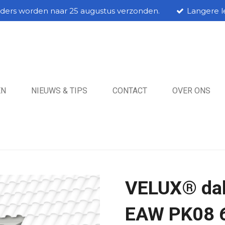
rders worden naar 25 augustus verzonden.
Langere le
EN
NIEUWS & TIPS
CONTACT
OVER ONS
VELUX® dak
EAW PK08 