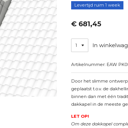
Levertijd ruim 1 week
€ 681,45
In winkelwa
Artikelnummer:
EAW PK0
Door het slimme ontwer
geplaatst t.o.v. de dakhel
binnen dan met één tradi
dakkapel in de meeste gev
LET OP!
Om deze dakkapel comple