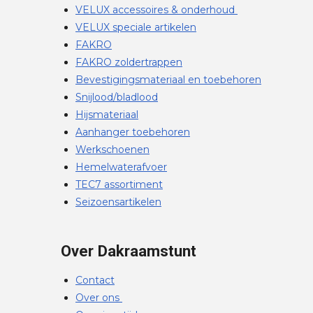
VELUX accessoires & onderhoud
VELUX speciale artikelen
FAKRO
FAKRO zoldertrappen
Bevestigingsmateriaal en toebehoren
Snijlood/bladlood
Hijsmateriaal
Aanhanger toebehoren
Werkschoenen
Hemelwaterafvoer
TEC7 assortiment
Seizoensartikelen
Over Dakraamstunt
Contact
Over ons