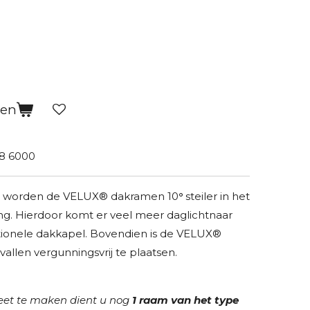
gen
8 6000
p worden de VELUX® dakramen 10
°
steiler in het
ling. Hierdoor komt er veel meer daglichtnaar
tionele dakkapel. Bovendien is de VELUX®
allen vergunningsvrij te plaatsen.
et te maken dient u nog
1 raam van het type