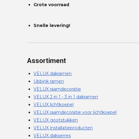
Grote voorraad
Snelle levering!
Assortiment
VELUX dakramen
Ubbink ramen
VELUX raamdecoratie
VELUX 2 in 1 - 3 in 1 dakramen
VELUX lichtkoepel
VELUX raamdecoratie voor lichtkoepel
VELUX gootstukken
VELUX installatieproducten
VELUX dakserres