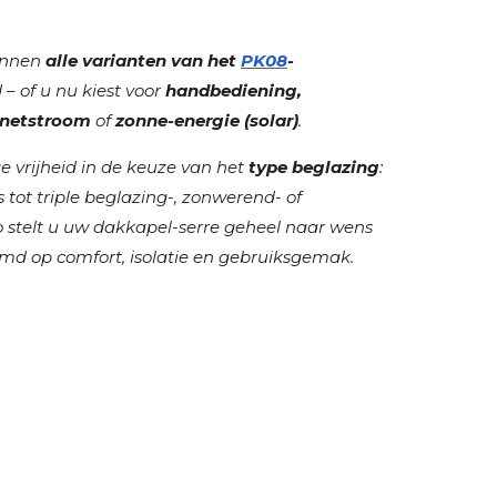
unnen
alle varianten van het
PK08
-
 of u nu kiest voor
handbediening,
 netstroom
of
zonne-energie (solar)
.
e vrijheid in de keuze van het
type beglazing
:
tot triple beglazing-, zonwerend- of
o stelt u uw dakkapel-serre geheel naar wens
md op comfort, isolatie en gebruiksgemak.