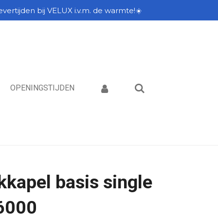
vertijden bij VELUX i.v.m. de warmte!☀️
OPENINGSTIJDEN
kapel basis single
6000