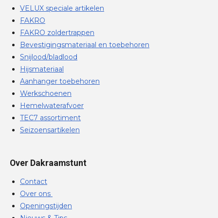
VELUX speciale artikelen
FAKRO
FAKRO zoldertrappen
Bevestigingsmateriaal en toebehoren
Snijlood/bladlood
Hijsmateriaal
Aanhanger toebehoren
Werkschoenen
Hemelwaterafvoer
TEC7 assortiment
Seizoensartikelen
Over Dakraamstunt
Contact
Over ons
Openingstijden
Nieuws & Tips