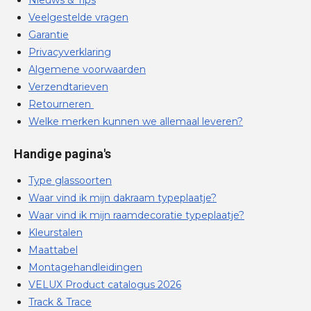
Veelgestelde vragen
Garantie
Privacyverklaring
Algemene voorwaarden
Verzendtarieven
Retourneren
Welke merken kunnen we allemaal leveren?
Handige pagina's
Type glassoorten
Waar vind ik mijn dakraam typeplaatje?
Waar vind ik mijn raamdecoratie typeplaatje?
Kleurstalen
Maattabel
Montagehandleidingen
VELUX Product catalogus 2026
Track & Trace