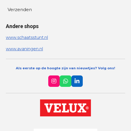
Verzenden
Andere shops
www.schaatsstunt.nl
www.avaningen.nl
Als eerste op de hoogte zijn van nieuwtjes? Volg ons!
I
W
L
n
h
i
s
a
n
t
t
k
a
s
e
g
A
d
r
p
I
a
p
n
m