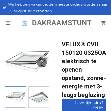
Wij hebben vakantie, de meeste orders worden naar
Ga
25 augustus verzonden.
direct
naar
DAKRAAMSTUNT
de
hoofdinhoud
VELUX® CVU
150120 0325QA
elektrisch te
openen
opstand, zonne-
energie met 3-
laags beglazing
Levertijd ruim 1
week