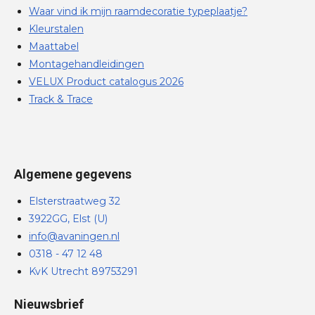
Waar vind ik mijn raamdecoratie typeplaatje?
Kleurstalen
Maattabel
Montagehandleidingen
VELUX Product catalogus 2026
Track & Trace
Algemene gegevens
Elsterstraatweg 32
3922GG, Elst (U)
info@avaningen.nl
0318 - 47 12 48
KvK Utrecht 89753291
Nieuwsbrief