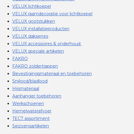
VELUX lichtkoepel
VELUX raamdecoratie voor lichtkoepel
VELUX gootstukken
VELUX installatieproducten
VELUX dakserres
VELUX accessoires & onderhoud
VELUX speciale artikelen
FAKRO
FAKRO zoldertrappen
Bevestigingsmateriaal en toebehoren
Snijlood/bladlood
Hijsmateriaal
Aanhanger toebehoren
Werkschoenen
Hemelwaterafvoer
TEC7 assortiment
Seizoensartikelen