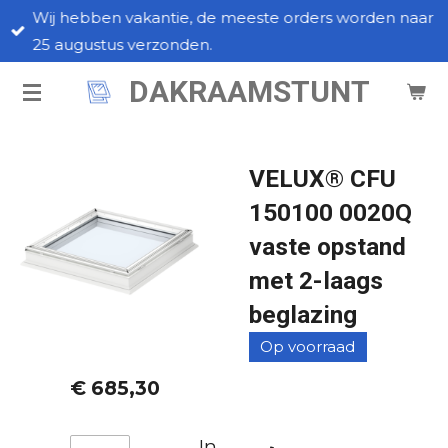
Wij hebben vakantie, de meeste orders worden naar
Ga
25 augustus verzonden.
direct
naar
DAKRAAMSTUNT
de
hoofdinhoud
VELUX® CFU
150100 0020Q
vaste opstand
met 2-laags
beglazing
Op voorraad
€ 685,30
In