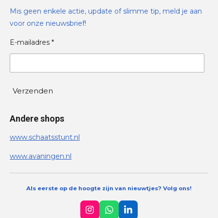
Mis geen enkele actie, update of slimme tip, meld je aan
voor onze nieuwsbrief!
E-mailadres *
Verzenden
Andere shops
www.schaatsstunt.nl
www.avaningen.nl
Als eerste op de hoogte zijn van nieuwtjes? Volg ons!
I
W
L