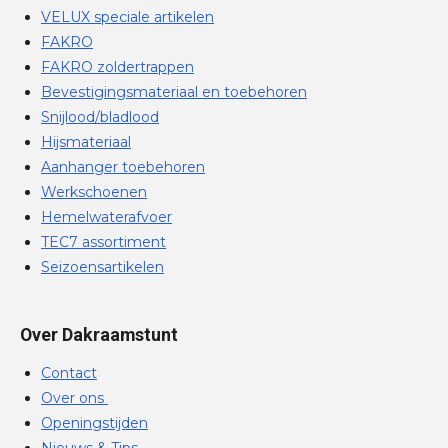
VELUX speciale artikelen
FAKRO
FAKRO zoldertrappen
Bevestigingsmateriaal en toebehoren
Snijlood/bladlood
Hijsmateriaal
Aanhanger toebehoren
Werkschoenen
Hemelwaterafvoer
TEC7 assortiment
Seizoensartikelen
Over Dakraamstunt
Contact
Over ons
Openingstijden
Nieuws & Tips