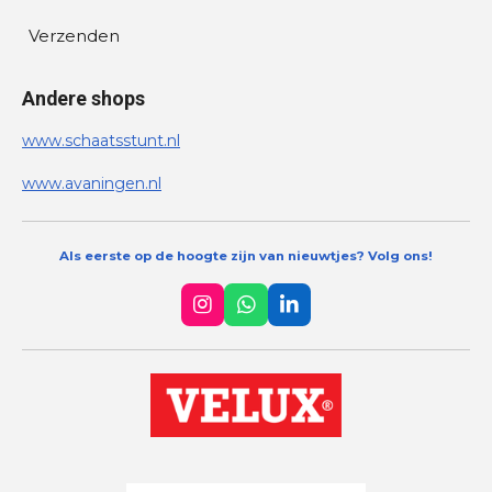
Verzenden
Andere shops
www.schaatsstunt.nl
www.avaningen.nl
Als eerste op de hoogte zijn van nieuwtjes? Volg ons!
I
W
L
n
h
i
s
a
n
t
t
k
a
s
e
g
A
d
r
p
I
a
p
n
m