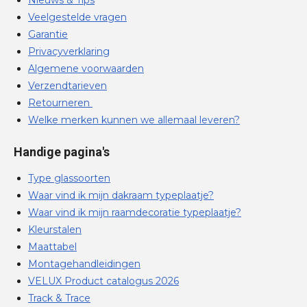
Veelgestelde vragen
Garantie
Privacyverklaring
Algemene voorwaarden
Verzendtarieven
Retourneren
Welke merken kunnen we allemaal leveren?
Handige pagina's
Type glassoorten
Waar vind ik mijn dakraam typeplaatje?
Waar vind ik mijn raamdecoratie typeplaatje?
Kleurstalen
Maattabel
Montagehandleidingen
VELUX Product catalogus 2026
Track & Trace