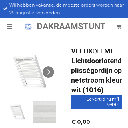
Wij hebben vakantie, de meeste orders worden naar
Ga
25 augustus verzonden.
direct
naar
DAKRAAMSTUNT
de
hoofdinhoud
VELUX® FML
Lichtdoorlatend
plisségordijn op
netstroom kleur
wit (1016)
Levertijd ruim 1
week
€ 0,00