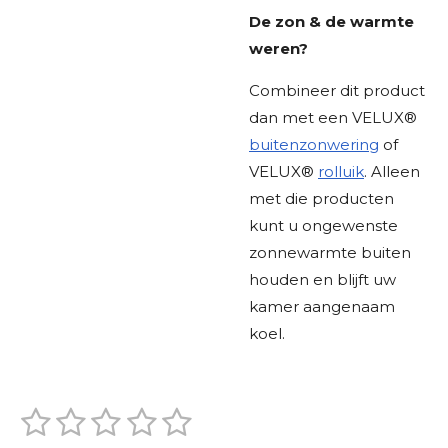
De zon & de warmte
weren?
Combineer dit product
dan met een
VELUX®
buitenzonwering
of
VELUX®
rolluik
. Alleen
met die producten
kunt u ongewenste
zonnewarmte buiten
houden en blijft uw
kamer aangenaam
koel.
1
2
3
4
5
S
R
t
a