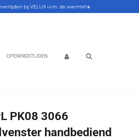
vertijden bij VELUX i.v.m. de warmte!☀️
OPENINGSTIJDEN
L PK08 3066
lvenster handbediend