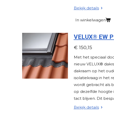
e
Bekijk details
n
In winkelwagen
VELUX® EW PK0
€ 150,15
Met het speciaal do
nieuw VELUX® dakra
dakraam op het oude
isolatiekraag in het
wordt gebracht als 
op dezelfde hoogte 
tact blijven. Dit besp
Bekijk details