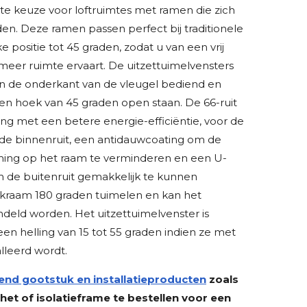
te keuze voor loftruimtes met ramen die zich
n. Deze ramen passen perfect bij traditionele
e positie tot 45 graden, zodat u van een vrij
 meer ruimte ervaart. De uitzettuimelvensters
n de onderkant van de vleugel bediend en
t een hoek van 45 graden open staan. De 66-ruit
ng met een betere energie-efficiëntie, voor de
rde binnenruit, een antidauwcoating om de
ing op het raam te verminderen en een U-
 de buitenruit gemakkelijk te kunnen
kraam 180 graden tuimelen en kan het
deld worden. Het uitzettuimelvenster is
en helling van 15 tot 55 graden indien ze met
alleerd wordt.
end gootstuk en installatieproducten
zoals
t of isolatieframe te bestellen voor een