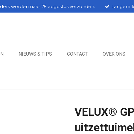
rders worden naar 25 augustus verzonden.
Langere le
EN
NIEUWS & TIPS
CONTACT
OVER ONS
VELUX® GP
uitzettuime