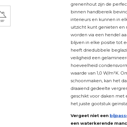
grenenhout zijn de perfec
binnen handbereik bevinde
interieurs en kunnen in elk
uitzicht kunt genieten en
worden via een hendel aa
blijven in elke positie to
heeft driedubbele beglazi
veiligheid een gelaminee
hoeveelheid condensvorm
waarde van 1,0 W/m²K. Om
schoonmaken, kan het da
draaiend gedeelte vergren
geschikt voor daken met e
het juiste gootstuk geïnst
Vergeet niet een
bijpass
een waterkerende manche