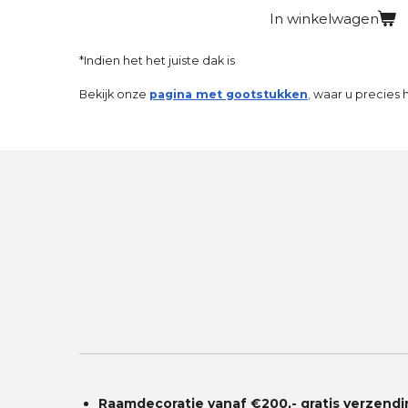
In winkelwagen
*Indien het het juiste dak is
Bekijk onze
pagina met gootstukken
,
waar u precies h
Raamdecoratie vanaf €200,- gratis
verzendi