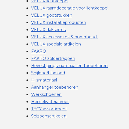
VELUX lichtkoepel
VELUX raamdecoratie voor lichtkoepel
VELUX gootstukken
VELUX installatieproducten
VELUX dakserres
VELUX accessoires & onderhoud
VELUX speciale artikelen
FAKRO
FAKRO zoldertrappen
Bevestigingsmateriaal en toebehoren
Snijlood/bladlood
Hijsmateriaal
Aanhanger toebehoren
Werkschoenen
Hemelwaterafvoer
TEC7 assortiment
Seizoensartikelen