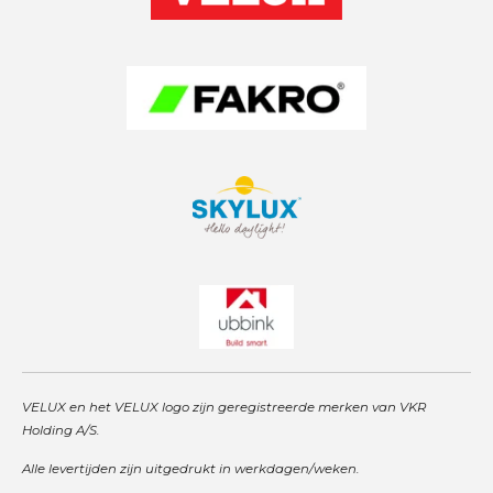
r
p
I
a
p
n
m
VELUX en het VELUX logo zijn geregistreerde merken van VKR
Holding A/S.
Alle levertijden zijn uitgedrukt in werkdagen/weken.