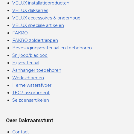
VELUX installatieproducten
VELUX dakserres
VELUX accessoires & onderhoud
VELUX speciale artikelen
FAKRO
FAKRO zoldertrappen
Bevestigingsmateriaal en toebehoren
Snijlood/bladlood
Hijsmateriaal
Aanhanger toebehoren
Werkschoenen
Hemelwaterafvoer
TEC7 assortiment
Seizoensartikelen
Over Dakraamstunt
Contact