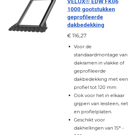
VELUX® EDW FK06
s
n
n
n
n
1000 gootstukken
t
geprofileerde
e
dakbedekking
r
r
€ 116,27
e
Voor de
n
standaardmontage van
dakramen in vlakke of
geprofileerde
dakbedekking met een
profiel tot 120 mm
Ook voor het in elkaar
grijpen van leisteen, riet
en profielplaten.
Geschikt voor
dakhellingen van 15° -