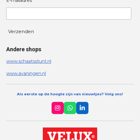
E-mailadres *
Verzenden
Andere shops
www.schaatsstunt.nl
www.avaningen.nl
Als eerste op de hoogte zijn van nieuwtjes? Volg ons!
I
W
L
n
h
i
s
a
n
t
t
k
a
s
e
g
A
d