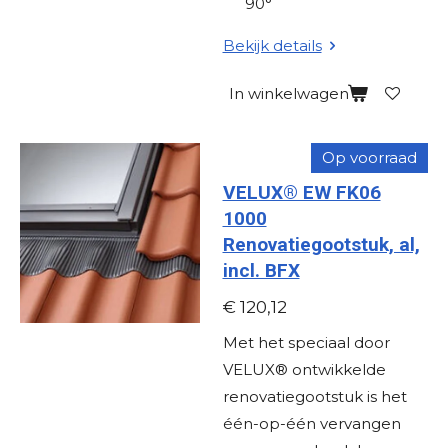
90°
Bekijk details
In winkelwagen
Op voorraad
VELUX® EW FK06
1000
Renovatiegootstuk, al,
incl. BFX
€ 120,12
Met het speciaal door
VELUX® ontwikkelde
renovatiegootstuk is het
één-op-één vervangen