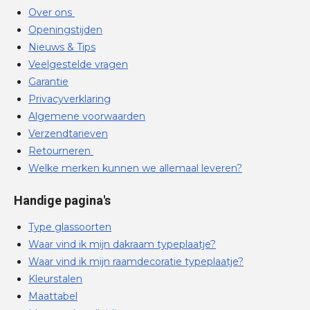
Over ons
Openingstijden
Nieuws & Tips
Veelgestelde vragen
Garantie
Privacyverklaring
Algemene voorwaarden
Verzendtarieven
Retourneren
Welke merken kunnen we allemaal leveren?
Handige pagina's
Type glassoorten
Waar vind ik mijn dakraam typeplaatje?
Waar vind ik mijn raamdecoratie typeplaatje?
Kleurstalen
Maattabel