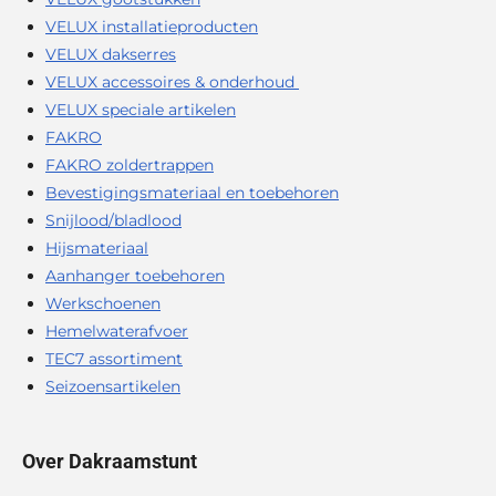
VELUX installatieproducten
VELUX dakserres
VELUX accessoires & onderhoud
VELUX speciale artikelen
FAKRO
FAKRO zoldertrappen
Bevestigingsmateriaal en toebehoren
Snijlood/bladlood
Hijsmateriaal
Aanhanger toebehoren
Werkschoenen
Hemelwaterafvoer
TEC7 assortiment
Seizoensartikelen
Over Dakraamstunt