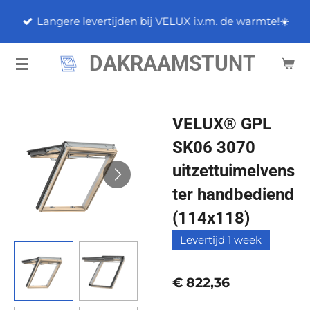
Ga
Langere levertijden bij VELUX i.v.m. de warmte!☀️
direct
naar
DAKRAAMSTUNT
de
hoofdinhoud
VELUX® GPL
SK06 3070
uitzettuimelvens
ter handbediend
(114x118)
Levertijd 1 week
€ 822,36