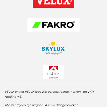
g
A
d
r
p
I
a
p
n
m
VELUX en het VELUX logo zijn geregistreerde merken van VKR
Holding A/S.
Alle levertijden zijn uitgedrukt in werkdagen/weken.