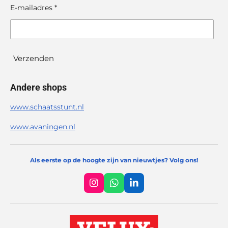
E-mailadres *
Verzenden
Andere shops
www.schaatsstunt.nl
www.avaningen.nl
Als eerste op de hoogte zijn van nieuwtjes? Volg ons!
I
W
L
n
h
i
s
a
n
t
t
k
a
s
e