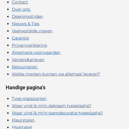
Contact
Over ons
Openingstijden
Nieuws & Tips
Veelgestelde vragen
Garantie
Privacyverklaring
Algemene voorwaarden
Verzendtarieven
Retourneren
Welke merken kunnen we allemaal leveren?
Handige pagina's
Type glassoorten
Waar vind ik mijn dakraam typeplaatje?
Waar vind ik mijn raamdecoratie typeplaatje?
Kleurstalen
Maattabel