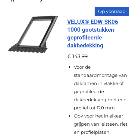
r
r
r
r
:
Op voorraad
e
e
e
e
0
VELUX® EDW SK06
s
n
n
n
n
1000 gootstukken
t
geprofileerde
e
dakbedekking
r
r
€ 143,99
e
Voor de
n
standaardmontage van
dakramen in vlakke of
geprofileerde
dakbedekking met een
profiel tot 120 mm
Ook voor het in elkaar
grijpen van leisteen, riet
en profielplaten.