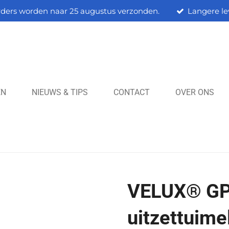
rders worden naar 25 augustus verzonden.
Langere le
EN
NIEUWS & TIPS
CONTACT
OVER ONS
VELUX® GP
uitzettuime