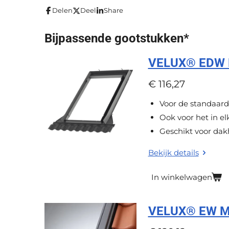
m
i
Delen
Deel
Share
e
e
e
e
e
e
n
n
r
r
r
r
r
g
Bijpassende gootstukken*
r
r
r
r
:
e
e
e
e
VELUX® EDW M
0
s
n
n
n
n
€ 116,27
t
Voor de standaard
e
Ook voor het in elk
r
Geschikt voor dakh
r
e
Bekijk details
n
In winkelwagen
VELUX® EW MK0