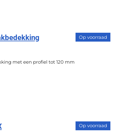
akbedekking
Op voorraad
king met een profiel tot 120 mm
X
Op voorraad