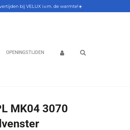
vertijden bij VELUX i.v.m. de warmte!☀️
OPENINGSTIJDEN
L MK04 3070
lvenster